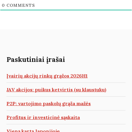
0
COMMENTS
Paskutiniai įrašai
Įvairių akcijų rinkų grąžos 2026H1
JAV akcijos: puikus ketvirtis (su klaustuku)
P2P: vartojimo paskolų grąža mažės
Profitus ir investicinė sąskaita
Vieną kartą Japonijoje