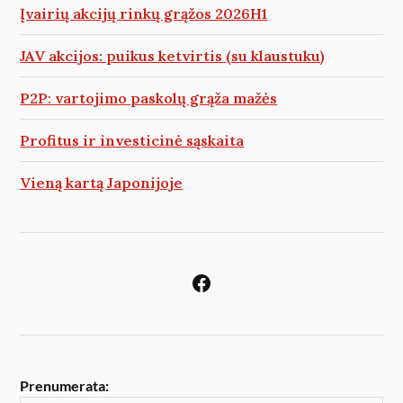
Įvairių akcijų rinkų grąžos 2026H1
JAV akcijos: puikus ketvirtis (su klaustuku)
P2P: vartojimo paskolų grąža mažės
Profitus ir investicinė sąskaita
Vieną kartą Japonijoje
Prenumerata: