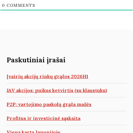
0
COMMENTS
Paskutiniai įrašai
Įvairių akcijų rinkų grąžos 2026H1
JAV akcijos: puikus ketvirtis (su klaustuku)
P2P: vartojimo paskolų grąža mažės
Profitus ir investicinė sąskaita
Vieną kartą Japonijoje