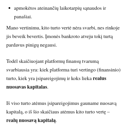
apmokėtos ateinančių laikotarpių sąnaudos ir
panašiai.
Mano vertinimu, kito turto vertė nėra svarbi, nes rinkoje
jis beveik bevertis. Įmonės bankroto atveju tokį turtą
pardavus pinigų negausi.
Todėl skaičiuojant platformų finansų tvarumą
svarbiausia yra: kiek platforma turi vertingo (finansinio)
realus
turto, kiek yra įsipareigojimų ir koks lieka
nuosavas kapitalas
.
Iš viso turto atėmus įsipareigojimus gauname nuosavą
kapitalą, o iš šio skaičiaus atėmus kito turto vertę –
realų nuosavą kapitalą
.