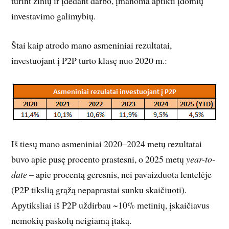
turint žinių ir įdedant darbo, įmanoma aptikti įdomių
investavimo galimybių.
Štai kaip atrodo mano asmeniniai rezultatai,
investuojant į P2P turto klasę nuo 2020 m.:
Iš tiesų mano asmeniniai 2020–2024 metų rezultatai
buvo apie pusę procento prastesni, o 2025 metų
year-to-
date
– apie procentą geresnis, nei pavaizduota lentelėje
(P2P tikslią grąžą nepaprastai sunku skaičiuoti).
Apytiksliai iš P2P uždirbau ~10% metinių, įskaičiavus
nemokių paskolų neigiamą įtaką.