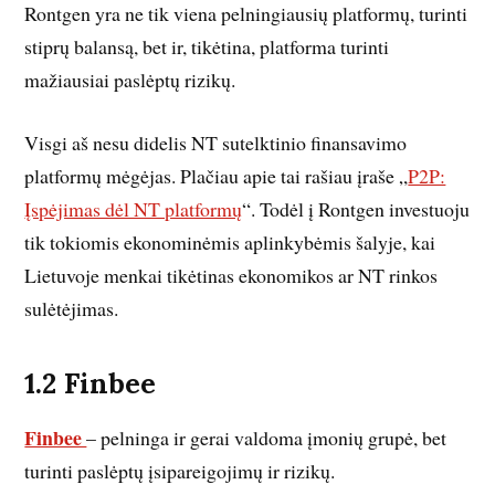
Rontgen yra ne tik viena pelningiausių platformų, turinti
stiprų balansą, bet ir, tikėtina, platforma turinti
mažiausiai paslėptų rizikų.
Visgi aš nesu didelis NT sutelktinio finansavimo
platformų mėgėjas. Plačiau apie tai rašiau įraše „
P2P:
Įspėjimas dėl NT platformų
“. Todėl į Rontgen investuoju
tik tokiomis ekonominėmis aplinkybėmis šalyje, kai
Lietuvoje menkai tikėtinas ekonomikos ar NT rinkos
sulėtėjimas.
1.2 Finbee
Finbee
– pelninga ir gerai valdoma įmonių grupė, bet
turinti paslėptų įsipareigojimų ir rizikų.