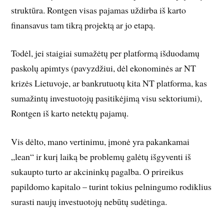
struktūra. Rontgen visas pajamas uždirba iš karto
finansavus tam tikrą projektą ar jo etapą.
Todėl, jei staigiai sumažėtų per platformą išduodamų
paskolų apimtys (pavyzdžiui, dėl ekonominės ar NT
krizės Lietuvoje, ar bankrutuotų kita NT platforma, kas
sumažintų investuotojų pasitikėjimą visu sektoriumi),
Rontgen iš karto netektų pajamų.
Vis dėlto, mano vertinimu, įmonė yra pakankamai
„lean“ ir kurį laiką be problemų galėtų išgyventi iš
sukaupto turto ar akcininkų pagalba. O prireikus
papildomo kapitalo – turint tokius pelningumo rodiklius
surasti naujų investuotojų nebūtų sudėtinga.