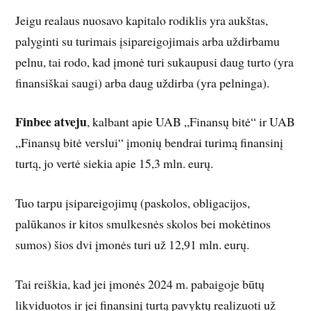
Jeigu realaus nuosavo kapitalo rodiklis yra aukštas,
palyginti su turimais įsipareigojimais arba uždirbamu
pelnu, tai rodo, kad įmonė turi sukaupusi daug turto (yra
finansiškai saugi) arba daug uždirba (yra pelninga).
Finbee atveju
, kalbant apie UAB „Finansų bitė“ ir UAB
„Finansų bitė verslui“ įmonių bendrai turimą finansinį
turtą, jo vertė siekia apie 15,3 mln. eurų.
Tuo tarpu įsipareigojimų (paskolos, obligacijos,
palūkanos ir kitos smulkesnės skolos bei mokėtinos
sumos) šios dvi įmonės turi už 12,91 mln. eurų.
Tai reiškia, kad jei įmonės 2024 m. pabaigoje būtų
likviduotos ir jei finansinį turtą pavyktų realizuoti už