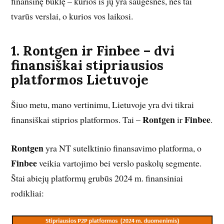
finansinę būklę – kurios iš jų yra saugesnės, nes tai
tvarūs verslai, o kurios vos laikosi.
1. Rontgen ir Finbee – dvi
finansiškai stipriausios
platformos Lietuvoje
Šiuo metu, mano vertinimu, Lietuvoje yra dvi tikrai
Rontgen
Finbee
finansiškai stiprios platformos. Tai –
ir
.
Rontgen
yra NT sutelktinio finansavimo platforma, o
Finbee
veikia vartojimo bei verslo paskolų segmente.
Štai abiejų platformų grubūs 2024 m. finansiniai
rodikliai: