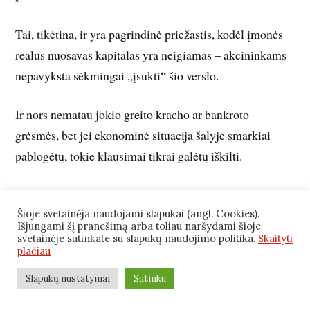
Tai, tikėtina, ir yra pagrindinė priežastis, kodėl įmonės
realus nuosavas kapitalas yra neigiamas – akcininkams
nepavyksta sėkmingai „įsukti“ šio verslo.
Ir nors nematau jokio greito kracho ar bankroto
grėsmės, bet jei ekonominė situacija šalyje smarkiai
pablogėtų, tokie klausimai tikrai galėtų iškilti.
Skirtingai nei Finbee atveju, abejoju, ar Paskolų klubui
Šioje svetainėja naudojami slapukai (angl. Cookies).
būtų lengva pritraukti naujų akcininkų, kurie įlietų
Išjungami šį pranešimą arba toliau naršydami šioje
papildomo kapitalo.
svetainėje sutinkate su slapukų naudojimo politika.
Skaityti
plačiau
Priešingai nei Finbee, Paskolų klubui laikui bėgant savo
Slapukų nustatymai
Sutinku
balansą sustiprinti bus sunkiau – įmonė neuždirba