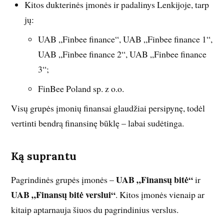
Kitos dukterinės įmonės ir padalinys Lenkijoje, tarp
jų:
UAB „Finbee finance“, UAB „Finbee finance 1“,
UAB „Finbee finance 2“, UAB „Finbee finance
3“;
FinBee Poland sp. z o.o.
Visų grupės įmonių finansai glaudžiai persipynę, todėl
vertinti bendrą finansinę būklę – labai sudėtinga.
Ką suprantu
UAB „Finansų bitė“
Pagrindinės grupės įmonės –
ir
UAB „Finansų bitė verslui“
. Kitos įmonės vienaip ar
kitaip aptarnauja šiuos du pagrindinius verslus.