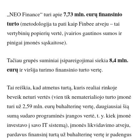
7,73 mln. eurų finansinio
„NEO Finance“ turi apie
turto
(metodologija ta pati kaip Finbee atveju – tai
vertybinių popierių vertė, įvairios gautinos sumos ir
pinigai įmonės sąskaitose).
8,4 mln.
Tačiau grupės suminiai įsipareigojimai siekia
eurų
ir viršija turimo finansinio turto vertę.
Tai reiškia, kad atmetus turtą, kuris realiai rinkoje
beveik neturi vertės (vien tik nematerialiojo turto įmonė
turi už 2,59 mln. eurų buhalterinę vertę, daugiausiai šią
sumą sudaro programinės įrangos vertė, t. y. kiek įmonė
investavo į savo IT sistemą), įmonės likvidavimo atveju,
pardavus finansinį turtą už buhalterinę vertę ir padengus