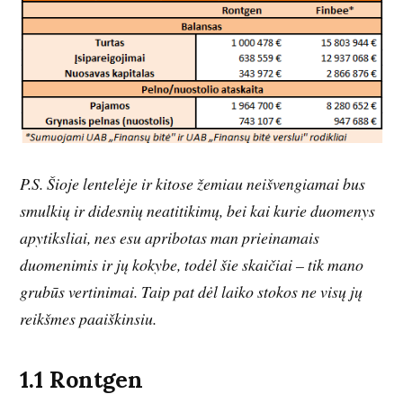
P.S. Šioje lentelėje ir kitose žemiau neišvengiamai bus
smulkių ir didesnių neatitikimų, bei kai kurie duomenys
apytiksliai, nes esu apribotas man prieinamais
duomenimis ir jų kokybe, todėl šie skaičiai – tik mano
grubūs vertinimai. Taip pat dėl laiko stokos ne visų jų
reikšmes paaiškinsiu.
1.1 Rontgen