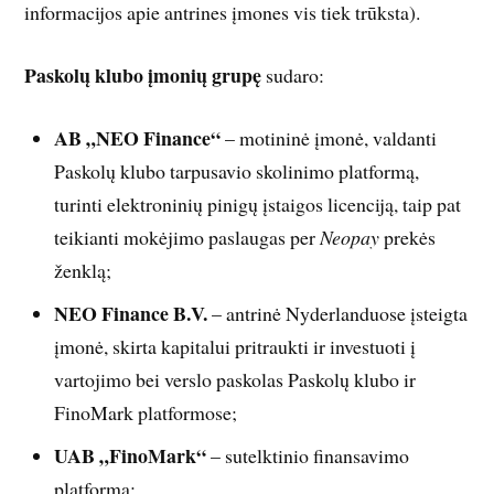
informacijos apie antrines įmones vis tiek trūksta).
Paskolų klubo įmonių grupę
sudaro:
AB „NEO Finance“
– motininė įmonė, valdanti
Paskolų klubo tarpusavio skolinimo platformą,
turinti elektroninių pinigų įstaigos licenciją, taip pat
teikianti mokėjimo paslaugas per
Neopay
prekės
ženklą;
NEO Finance B.V.
– antrinė Nyderlanduose įsteigta
įmonė, skirta kapitalui pritraukti ir investuoti į
vartojimo bei verslo paskolas Paskolų klubo ir
FinoMark platformose;
UAB „FinoMark“
– sutelktinio finansavimo
platforma;