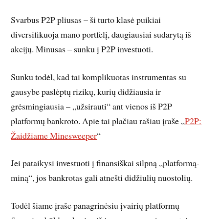
Svarbus P2P pliusas – ši turto klasė puikiai
diversifikuoja mano portfelį, daugiausiai sudarytą iš
akcijų. Minusas – sunku į P2P investuoti.
Sunku todėl, kad tai komplikuotas instrumentas su
gausybe paslėptų rizikų, kurių didžiausia ir
grėsmingiausia – „užsirauti“ ant vienos iš P2P
platformų bankroto. Apie tai plačiau rašiau įraše „
P2P:
Žaidžiame Minesweeper
“
Jei pataikysi investuoti į finansiškai silpną „platformą-
miną“, jos bankrotas gali atnešti didžiulių nuostolių.
Todėl šiame įraše panagrinėsiu įvairių platformų