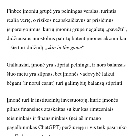
Finbee įmonių grupė yra pelningas verslas, turintis
realią vertę, o rizikos neapskaičiavus ar prisiėmus
įsipareigojimus, kurių įmonių grupė negalėtų „pavežti”,
didžiausius nuostolius patirtų būtent įmonės akcininkai
– šie turi didžiulį „
skin in the game
“.
Galiausiai, įmonė yra stipriai pelninga, ir nors balansas
šiuo metu yra silpnas, bet įmonės vadovybė laikui
bėgant (ir norui esant) turi galimybių balansą stiprinti.
Įmonė turi ir institucinių investuotojų, kurie įmonės
pilnas finansines ataskaitas su kur kas rimtesniais
teisininkais ir finansininkais (nei aš ir mano
pagalbininkas ChatGPT) peržiūrėję ir vis tiek pasirinko