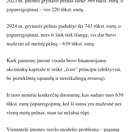
2023 m. įmonės grynasis pelnas siekė 569 tūkst. eurų, o
įsipareigojimai – vos 220 tūkst. eurų.
2024 m. grynasis pelnas padidėjo iki 743 tūkst. eurų, o
įsipareigojimai, nors ir šiek tiek išaugę, vis dar buvo
mažesni už metinį pelną – 639 tūkst. eurų.
Kiek pamenu, įmonė visada buvo finansuojama
akcininkų kapitalu ir veikė „
lean
“ principu (efektyviai,
be perteklinių sąnaudų ir nereikalingų resursų).
Ir nors neturiu konkrečių duomenų, kas sudaro tuos 639
tūkst. eurų įsipareigojimų, kol ši suma yra mažesnė nei
vienų metų pelnas, man tai nelabai rūpi.
Vienintelė įmonės verslo modelio problema – pajamų