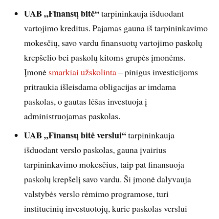
UAB „Finansų bitė“
tarpininkauja išduodant
vartojimo kreditus. Pajamas gauna iš tarpininkavimo
mokesčių, savo vardu finansuotų vartojimo paskolų
krepšelio bei paskolų kitoms grupės įmonėms.
Įmonė
smarkiai užskolinta
– pinigus investicijoms
pritraukia išleisdama obligacijas ar imdama
paskolas, o gautas lėšas investuoja į
administruojamas paskolas.
UAB „Finansų bitė verslui“
tarpininkauja
išduodant verslo paskolas, gauna įvairius
tarpininkavimo mokesčius, taip pat finansuoja
paskolų krepšelį savo vardu. Ši įmonė dalyvauja
valstybės verslo rėmimo programose, turi
institucinių investuotojų, kurie paskolas verslui