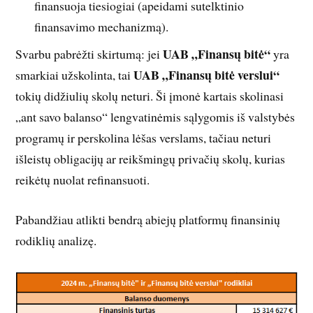
finansuoja tiesiogiai (apeidami sutelktinio
finansavimo mechanizmą).
UAB „Finansų bitė“
Svarbu pabrėžti skirtumą: jei
yra
UAB „Finansų bitė verslui“
smarkiai užskolinta, tai
tokių didžiulių skolų neturi. Ši įmonė kartais skolinasi
„ant savo balanso“ lengvatinėmis sąlygomis iš valstybės
programų ir perskolina lėšas verslams, tačiau neturi
išleistų obligacijų ar reikšmingų privačių skolų, kurias
reikėtų nuolat refinansuoti.
Pabandžiau atlikti bendrą abiejų platformų finansinių
rodiklių analizę.