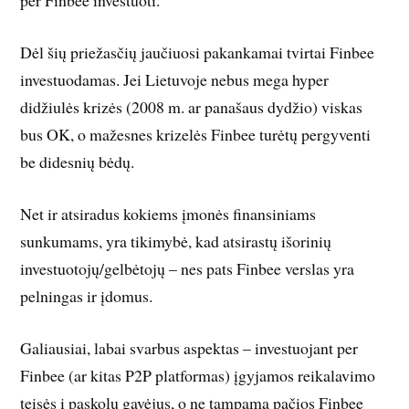
per Finbee investuoti.
Dėl šių priežasčių jaučiuosi pakankamai tvirtai Finbee
investuodamas. Jei Lietuvoje nebus mega hyper
didžiulės krizės (2008 m. ar panašaus dydžio) viskas
bus OK, o mažesnes krizelės Finbee turėtų pergyventi
be didesnių bėdų.
Net ir atsiradus kokiems įmonės finansiniams
sunkumams, yra tikimybė, kad atsirastų išorinių
investuotojų/gelbėtojų – nes pats Finbee verslas yra
pelningas ir įdomus.
Galiausiai, labai svarbus aspektas – investuojant per
Finbee (ar kitas P2P platformas) įgyjamos reikalavimo
teisės į paskolų gavėjus, o ne tampama pačios Finbee