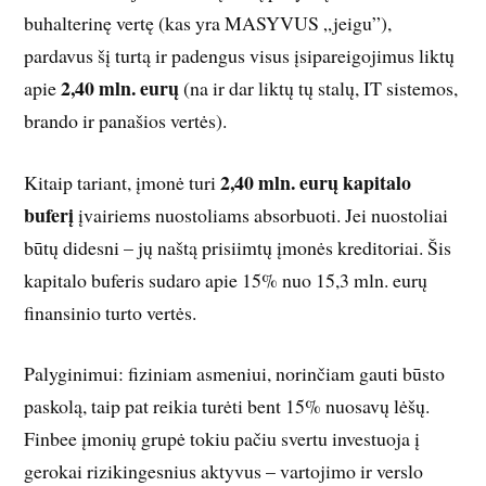
buhalterinę vertę (kas yra MASYVUS „jeigu”),
pardavus šį turtą ir padengus visus įsipareigojimus liktų
2,40 mln. eurų
apie
(na ir dar liktų tų stalų, IT sistemos,
brando ir panašios vertės).
2,40 mln. eurų kapitalo
Kitaip tariant, įmonė turi
buferį
įvairiems nuostoliams absorbuoti. Jei nuostoliai
būtų didesni – jų naštą prisiimtų įmonės kreditoriai. Šis
kapitalo buferis sudaro apie 15% nuo 15,3 mln. eurų
finansinio turto vertės.
Palyginimui: fiziniam asmeniui, norinčiam gauti būsto
paskolą, taip pat reikia turėti bent 15% nuosavų lėšų.
Finbee įmonių grupė tokiu pačiu svertu investuoja į
gerokai rizikingesnius aktyvus – vartojimo ir verslo