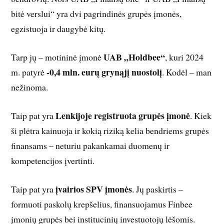
bitė verslui“ yra dvi pagrindinės grupės įmonės,
egzistuoja ir daugybė kitų.
UAB „Holdbee“
Tarp jų – motininė įmonė
, kuri 2024
-0,4 mln. eurų grynąjį nuostolį
m. patyrė
. Kodėl – man
nežinoma.
Lenkijoje registruota grupės įmonė
Taip pat yra
. Kiek
ši plėtra kainuoja ir kokią riziką kelia bendriems grupės
finansams – neturiu pakankamai duomenų ir
kompetencijos įvertinti.
įvairios SPV įmonės
Taip pat yra
. Jų paskirtis –
formuoti paskolų krepšelius, finansuojamus Finbee
įmonių grupės bei institucinių investuotojų lėšomis.