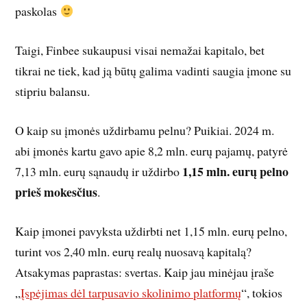
paskolas
Taigi, Finbee sukaupusi visai nemažai kapitalo, bet
tikrai ne tiek, kad ją būtų galima vadinti saugia įmone su
stipriu balansu.
O kaip su įmonės uždirbamu pelnu? Puikiai. 2024 m.
abi įmonės kartu gavo apie 8,2 mln. eurų pajamų, patyrė
1,15 mln. eurų pelno
7,13 mln. eurų sąnaudų ir uždirbo
prieš mokesčius
.
Kaip įmonei pavyksta uždirbti net 1,15 mln. eurų pelno,
turint vos 2,40 mln. eurų realų nuosavą kapitalą?
Atsakymas paprastas: svertas. Kaip jau minėjau įraše
„
Įspėjimas dėl tarpusavio skolinimo platformų
“, tokios