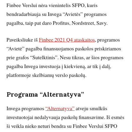
Finbee Verslui nėra vienintelis SFPO, kuris
bendradarbiauja su Invega “Avietės” programos
pagalba, taip pat daro Profitus, Nordstreet, Savy.
Paveiksliuke iš
Finbee 2021 Q4 ataskaitos
, programos
“Avietė” pagalba finansuojamos paskolos priskiriamos
prie grafos “Sutelktinis”. Nesu tikras, ar šios programos
pagalba Invega investuoja į kiekvieną, ar tik į dalį,
platformoje skelbiamų verslo paskolų.
Programa “Alternatyva”
Invega programos
“Alternatyva”
atveju smulkūs
investuotojai nedalyvauja paskolų finansavime. Iš esmės
ši veikla nieko neturi bendra su Finbee Verslui SFPO