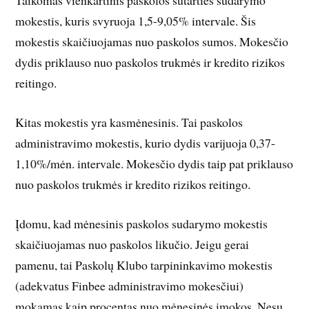
Taikomas vienkartinis paskolos sutarties sudarymo
mokestis, kuris svyruoja 1,5-9,05% intervale. Šis
mokestis skaičiuojamas nuo paskolos sumos. Mokesčio
dydis priklauso nuo paskolos trukmės ir kredito rizikos
reitingo.
Kitas mokestis yra kasmėnesinis. Tai paskolos
administravimo mokestis, kurio dydis varijuoja 0,37-
1,10%/mėn. intervale. Mokesčio dydis taip pat priklauso
nuo paskolos trukmės ir kredito rizikos reitingo.
Įdomu, kad mėnesinis paskolos sudarymo mokestis
skaičiuojamas nuo paskolos likučio. Jeigu gerai
pamenu, tai Paskolų Klubo tarpininkavimo mokestis
(adekvatus Finbee administravimo mokesčiui)
mokamas kaip procentas nuo mėnesinės įmokos. Nesu