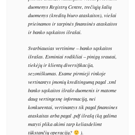
duomenys Registrų Centre, trečiųjų šalių
duomenys (kreditų biuro ataskaitos), viešai
prieinamos ir tarpinės finansinės ataskaitos
ir banko sąskaitos išrašai.
Svarbiausias vertinime – banko sąskaitos
išrašas. Esminiai rodikliai – pinigų srautai,
tiekėjų ir klientų diversifikacija,
sezoniškumas. Esame pirmieji rinkoje
vertinantys įmonių kreditingumą pagal .xml
banko sąskaitos išrašo duomenis ir matome
daug vertingesnę informaciją, nei
konkurentai, vertinantys tik pagal finansines
ataskaitas arba pagal .pdf išrašą (ką galima
matyti plika akimi tarp keliasdešimt
tūkstančių operacijų?
).