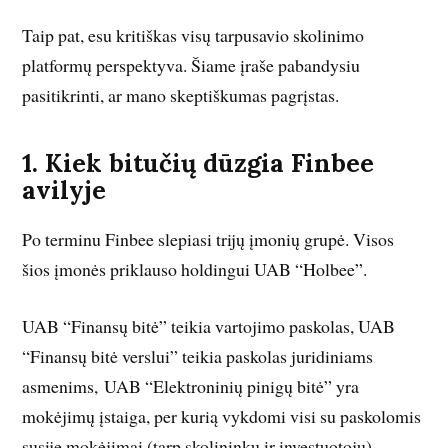
Taip pat, esu kritiškas visų tarpusavio skolinimo
platformų perspektyva. Šiame įraše pabandysiu
pasitikrinti, ar mano skeptiškumas pagrįstas.
1. Kiek bitučių dūzgia Finbee
avilyje
Po terminu Finbee slepiasi trijų įmonių grupė. Visos
šios įmonės priklauso holdingui UAB “Holbee”.
UAB “Finansų bitė” teikia vartojimo paskolas, UAB
“Finansų bitė verslui” teikia paskolas juridiniams
asmenims, UAB “Elektroninių pinigų bitė” yra
mokėjimų įstaiga, per kurią vykdomi visi su paskolomis
susiję mokėjimai (tarp skolininkų ir investuotojų).