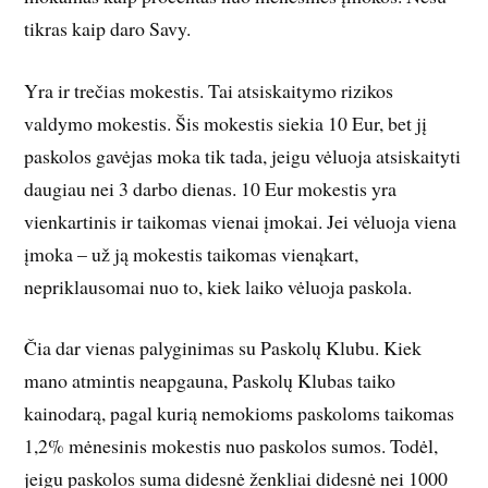
tikras kaip daro Savy.
Yra ir trečias mokestis. Tai atsiskaitymo rizikos
valdymo mokestis. Šis mokestis siekia 10 Eur, bet jį
paskolos gavėjas moka tik tada, jeigu vėluoja atsiskaityti
daugiau nei 3 darbo dienas. 10 Eur mokestis yra
vienkartinis ir taikomas vienai įmokai. Jei vėluoja viena
įmoka – už ją mokestis taikomas vienąkart,
nepriklausomai nuo to, kiek laiko vėluoja paskola.
Čia dar vienas palyginimas su Paskolų Klubu. Kiek
mano atmintis neapgauna, Paskolų Klubas taiko
kainodarą, pagal kurią nemokioms paskoloms taikomas
1,2% mėnesinis mokestis nuo paskolos sumos. Todėl,
jeigu paskolos suma didesnė ženkliai didesnė nei 1000