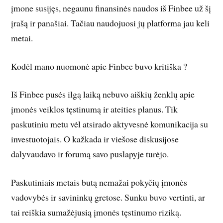
įmone susijęs, negaunu finansinės naudos iš Finbee už šį
įrašą ir panašiai. Tačiau naudojuosi jų platforma jau keli
metai.
Kodėl mano nuomonė apie Finbee buvo kritiška ?
Iš Finbee pusės ilgą laiką nebuvo aiškių ženklų apie
įmonės veiklos tęstinumą ir ateities planus. Tik
paskutiniu metu vėl atsirado aktyvesnė komunikacija su
investuotojais. O kažkada ir viešose diskusijose
dalyvaudavo ir forumą savo puslapyje turėjo.
Paskutiniais metais butą nemažai pokyčių įmonės
vadovybės ir savininkų gretose. Sunku buvo vertinti, ar
tai reiškia sumažėjusią įmonės tęstinumo riziką.