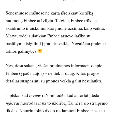
Senesniuose įrašuose ne karta išreiškiau kritišką
nuomonę Finbee atžvilgiu. Teigiau, Finbee trūksta
skaidrumo ir aiškumo, kuo įmonė užsiima, kaip veikia.
Matyt, todėl sulaukiau Finbee atstovo laiško su
pasiūlymu įsigilinti į įmonės veiklą. Negalėjau praleisti
tokios galimybės
Nes, tiesa sakant, viešai prieinamos informacijos apie
Finbee (ypač naujos) – ne tiek ir daug. Kitos progos
detaliai susipažinti su įmonės veikla galiu nesulaukti.
Tipiška, kad
review
rašomi todėl, kad autoriai įdeda
referral
nuorodas ir už to uždirbą. Tai nėra šio straipsnio
tikslas. Neturiu jokio tikslo reklamuoti Finbee, nesu su