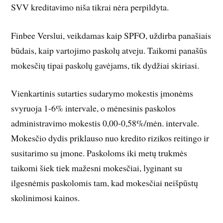
SVV kreditavimo niša tikrai nėra perpildyta.
Finbee Verslui, veikdamas kaip SPFO, uždirba panašiais
būdais, kaip vartojimo paskolų atveju. Taikomi panašūs
mokesčių tipai paskolų gavėjams, tik dydžiai skiriasi.
Vienkartinis sutarties sudarymo mokestis įmonėms
svyruoja 1-6% intervale, o mėnesinis paskolos
administravimo mokestis 0,00-0,58%/mėn. intervale.
Mokesčio dydis priklauso nuo kredito rizikos reitingo ir
susitarimo su įmone. Paskoloms iki metų trukmės
taikomi šiek tiek mažesni mokesčiai, lyginant su
ilgesnėmis paskolomis tam, kad mokesčiai neišpūstų
skolinimosi kainos.