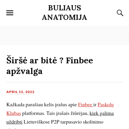
BULIAUS
ANATOMIJA
Širšė ar bitė ? Finbee
apžvalga
APRIL 15, 2022
Kažkada parašiau kelis įrašus apie
Finbee
ir
Paskolų
Klubas
platformas. Tais įrašais žiūrėjau,
kiek galima
uždribti
Lietuviškose P2P tarpusavio skolinimo