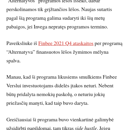
“Alternatyvos” programos lėšos išseko, dabar
perskolinamos tik grįžtančios lėšos. Naujas sutartis
pagal šią programą galima sudaryti iki šių metų
pabaigos, jei Invega nepratęs programos termino.
Paveiksliuke iš
Finbee 2021 Q4 ataskaitos
per programą
“Alternatyva” finansuotos lėšos žymimos mėlyna
spalva.
Manau, kad ši programa likusiems smulkiems Finbee
Verslui investuotojams didelės įtakos neturi. Nebent
būtų pridalyta nemokių paskolų, o neturiu jokių
priežasčių manyti, kad taip buvo daryta.
Greičiausiai ši programa buvo vienkartinė galimybė
užsidirbti papildomai, tam tikras
side hustle
. Jeigu