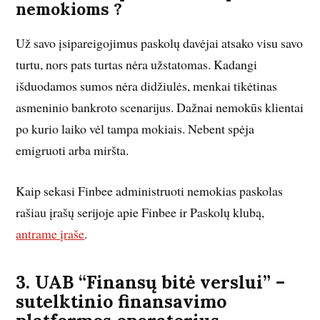
nemokioms ?
Už savo įsipareigojimus paskolų davėjai atsako visu savo
turtu, nors pats turtas nėra užstatomas. Kadangi
išduodamos sumos nėra didžiulės, menkai tikėtinas
asmeninio bankroto scenarijus. Dažnai nemokūs klientai
po kurio laiko vėl tampa mokiais. Nebent spėja
emigruoti arba miršta.
Kaip sekasi Finbee administruoti nemokias paskolas
rašiau įrašų serijoje apie Finbee ir Paskolų klubą,
antrame įraše
.
3. UAB “Finansų bitė verslui” –
sutelktinio finansavimo