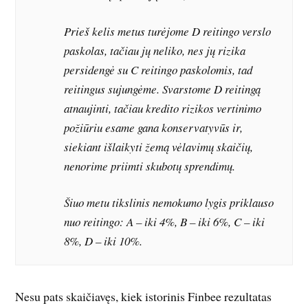
Prieš kelis metus turėjome D reitingo verslo
paskolas, tačiau jų neliko, nes jų rizika
persidengė su C reitingo paskolomis, tad
reitingus sujungėme. Svarstome D reitingą
atnaujinti, tačiau kredito rizikos vertinimo
požiūriu esame gana konservatyvūs ir,
siekiant išlaikyti žemą vėlavimų skaičių,
nenorime priimti skubotų sprendimų.
Šiuo metu tikslinis nemokumo lygis priklauso
nuo reitingo: A – iki 4%, B – iki 6%, C – iki
8%, D – iki 10%.
Nesu pats skaičiavęs, kiek istorinis Finbee rezultatas