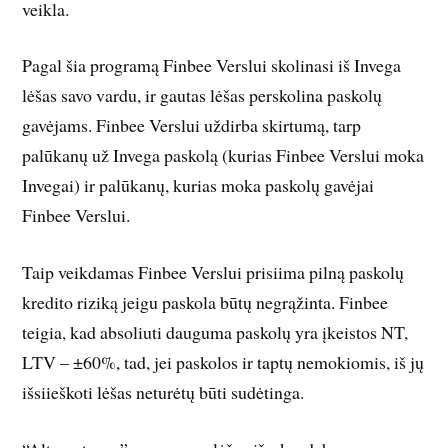
veikla.
Pagal šia programą Finbee Verslui skolinasi iš Invega
lėšas savo vardu, ir gautas lėšas perskolina paskolų
gavėjams. Finbee Verslui uždirba skirtumą, tarp
palūkanų už Invega paskolą (kurias Finbee Verslui moka
Invegai) ir palūkanų, kurias moka paskolų gavėjai
Finbee Verslui.
Taip veikdamas Finbee Verslui prisiima pilną paskolų
kredito riziką jeigu paskola būtų negrąžinta. Finbee
teigia, kad absoliuti dauguma paskolų yra įkeistos NT,
LTV – ±60%, tad, jei paskolos ir taptų nemokiomis, iš jų
išsiieškoti lėšas neturėtų būti sudėtinga.