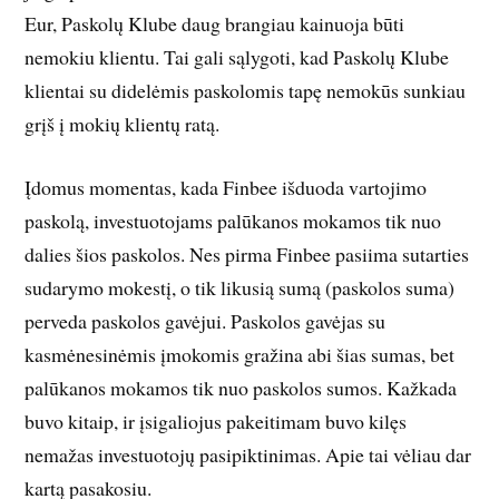
Eur, Paskolų Klube daug brangiau kainuoja būti
nemokiu klientu. Tai gali sąlygoti, kad Paskolų Klube
klientai su didelėmis paskolomis tapę nemokūs sunkiau
grįš į mokių klientų ratą.
Įdomus momentas, kada Finbee išduoda vartojimo
paskolą, investuotojams palūkanos mokamos tik nuo
dalies šios paskolos. Nes pirma Finbee pasiima sutarties
sudarymo mokestį, o tik likusią sumą (paskolos suma)
perveda paskolos gavėjui. Paskolos gavėjas su
kasmėnesinėmis įmokomis gražina abi šias sumas, bet
palūkanos mokamos tik nuo paskolos sumos. Kažkada
buvo kitaip, ir įsigaliojus pakeitimam buvo kilęs
nemažas investuotojų pasipiktinimas. Apie tai vėliau dar
kartą pasakosiu.