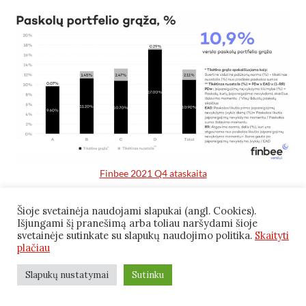
Finbee 2021 Q4 ataskaita
Šiuo metu viskas ką žinau, tai Finbee Verslui reklaminė
Šioje svetainėja naudojami slapukai (angl. Cookies).
Išjungami šį pranešimą arba toliau naršydami šioje
informacija. Anot jos, vidutinės verslo paskolos
svetainėje sutinkate su slapukų naudojimo politika.
Skaityti
plačiau
palūkanos 13,01%, tikėtinas verslo paskolos nuostolis
2,11%, o reali tikėtina grąža po nemokų 10,90%.
Slapukų nustatymai
Sutinku
Detaliau siūlau pasiskaityti
Finbee 2021 Q4 ataskaitą
.