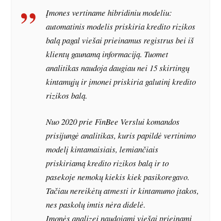
Įmones vertiname hibridiniu modeliu:
automatinis modelis priskiria kredito rizikos
balą pagal viešai prieinamus registrus bei iš
klientų gaunamą informaciją. Tuomet
analitikas naudoja daugiau nei 15 skirtingų
kintamųjų ir įmonei priskiria galutinį kredito
rizikos balą.
Nuo 2020 prie FinBee Verslui komandos
prisijungė analitikas, kuris papildė vertinimo
modelį kintamaisiais, lemiančiais
priskiriamą kredito rizikos balą ir to
pasekoje nemokų kiekis kiek pasikoregavo.
Tačiau nereikėtų atmesti ir kintamumo įtakos,
nes paskolų imtis nėra didelė.
Įmonės analizei naudojami viešai prieinami