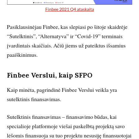
Finbee 2021 Q4 ataskaita
Pasiklausinėjau Finbee, kas slepiasi po šitoje skaidrėje
“Sutelktinis”, “Alternatyva” ir “Covid-19” terminais
įvardintais skaičiais. Ačiū jiems už pateiktus išsamius
paaiškinimus.
Finbee Verslui, kaip SFPO
Kaip minėta, pagrindinė Finbee Verslui veikla yra
sutelktinis finansavimas.
Sutelktinis finansavimas – finansavimo būdas, kai
specialioje platformoje viešai paskelbtą projektą savo
lėšomis finansuoja su tuo projektu nesusiję finansuotojai