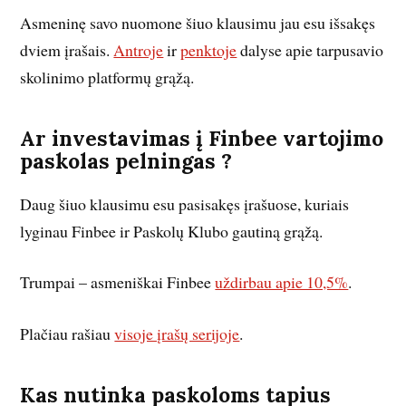
Asmeninę savo nuomone šiuo klausimu jau esu išsakęs
dviem įrašais.
Antroje
ir
penktoje
dalyse apie tarpusavio
skolinimo platformų grąžą.
Ar investavimas į Finbee vartojimo
paskolas pelningas ?
Daug šiuo klausimu esu pasisakęs įrašuose, kuriais
lyginau Finbee ir Paskolų Klubo gautiną grąžą.
Trumpai – asmeniškai Finbee
uždirbau apie 10,5%
.
Plačiau rašiau
visoje įrašų serijoje
.
Kas nutinka paskoloms tapius