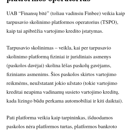
UAB “Finansų bitė” (toliau vadinsiu Finbee) veikia kaip
tarpusavio skolinimo platformos operatorius (TSPO),
kaip tai apibrėžia vartojimo kredito įstatymas.
Tarpusavio skolinimas – veikla, kai per tarpusavio
skolinimo platformą fiziniai ir juridiniais asmenys
(paskolos davėjai) skolina lėšas paskolų gavėjams,
fiziniams asmenims. Šios paskolos skirtos vartojimo
reikmėms, neužstatant jokio užstato (tokie vartojimo
kreditai neapima vadinamų susieto vartojimo kreditų,
kada lizingo būdu perkama automobiliai ir kiti daiktai).
Pati platforma veikia kaip tarpininkas, išduodamos
paskolos nėra platformos turtas, platformos bankroto