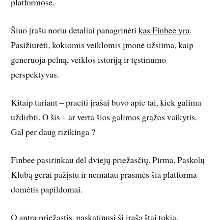
platformose.
Šiuo įrašu noriu detaliai panagrinėti
kas Finbee yra
.
Pasižiūrėti, kokiomis veiklomis įmonė užsiima, kaip
generuoja pelną, veiklos istoriją ir tęstinumo
perspektyvas.
Kitaip tariant – praeiti įrašai buvo apie tai, kiek galima
uždirbti. O šis – ar verta šios galimos grąžos vaikytis.
Gal per daug rizikinga ?
Finbee pasirinkau dėl dviejų priežasčių. Pirma, Paskolų
Klubą gerai pažįstu ir nematau prasmės šia platforma
domėtis papildomai.
O antra priežastis, paskatinusi šį įrašą štai tokia.