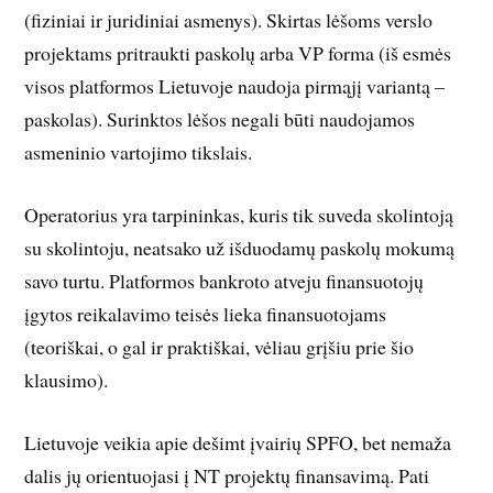
(fiziniai ir juridiniai asmenys). Skirtas lėšoms verslo
projektams pritraukti paskolų arba VP forma (iš esmės
visos platformos Lietuvoje naudoja pirmąjį variantą –
paskolas). Surinktos lėšos negali būti naudojamos
asmeninio vartojimo tikslais.
Operatorius yra tarpininkas, kuris tik suveda skolintoją
su skolintoju, neatsako už išduodamų paskolų mokumą
savo turtu. Platformos bankroto atveju finansuotojų
įgytos reikalavimo teisės lieka finansuotojams
(teoriškai, o gal ir praktiškai, vėliau grįšiu prie šio
klausimo).
Lietuvoje veikia apie dešimt įvairių SPFO, bet nemaža
dalis jų orientuojasi į NT projektų finansavimą. Pati