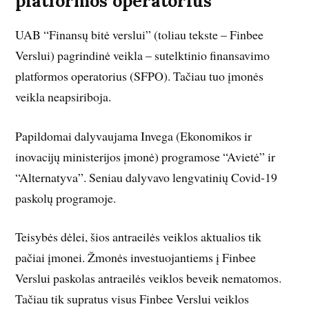
platformos operatorius
UAB “Finansų bitė verslui” (toliau tekste – Finbee
Verslui) pagrindinė veikla – sutelktinio finansavimo
platformos operatorius (SFPO). Tačiau tuo įmonės
veikla neapsiriboja.
Papildomai dalyvaujama Invega (Ekonomikos ir
inovacijų ministerijos įmonė) programose “Avietė” ir
“Alternatyva”. Seniau dalyvavo lengvatinių Covid-19
paskolų programoje.
Teisybės dėlei, šios antraeilės veiklos aktualios tik
pačiai įmonei. Žmonės investuojantiems į Finbee
Verslui paskolas antraeilės veiklos beveik nematomos.
Tačiau tik supratus visus Finbee Verslui veiklos