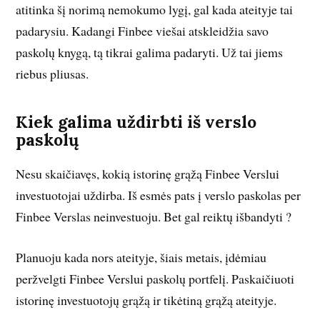
atitinka šį norimą nemokumo lygį, gal kada ateityje tai
padarysiu. Kadangi Finbee viešai atskleidžia savo
paskolų knygą, tą tikrai galima padaryti. Už tai jiems
riebus pliusas.
Kiek galima uždirbti iš verslo
paskolų
Nesu skaičiavęs, kokią istorinę grąžą Finbee Verslui
investuotojai uždirba. Iš esmės pats į verslo paskolas per
Finbee Verslas neinvestuoju. Bet gal reiktų išbandyti ?
Planuoju kada nors ateityje, šiais metais, įdėmiau
peržvelgti Finbee Verslui paskolų portfelį. Paskaičiuoti
istorinę investuotojų grąžą ir tikėtiną grąžą ateityje.