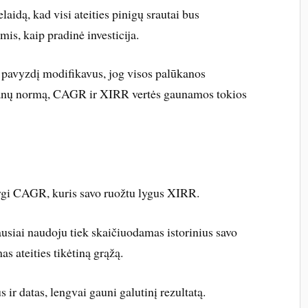
laidą, kad visi ateities pinigų srautai bus
is, kaip pradinė investicija.
ą pavyzdį modifikavus, jog visos palūkanos
anų normą, CAGR ir XIRR vertės gaunamos tokios
ygi CAGR, kuris savo ruožtu lygus XIRR.
usiai naudoju tiek skaičiuodamas istorinius savo
s ateities tikėtiną grąžą.
s ir datas, lengvai gauni galutinį rezultatą.