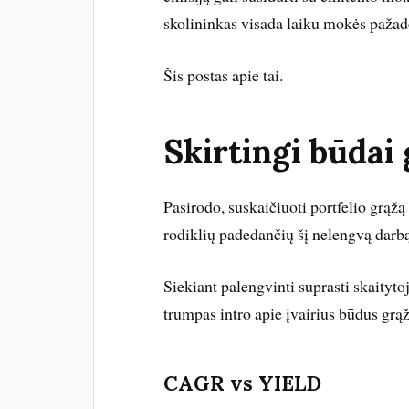
skolininkas visada laiku mokės pažadėt
Šis postas apie tai.
Skirtingi būdai 
Pasirodo, suskaičiuoti portfelio grąžą
rodiklių padedančių šį nelengvą darbą
Siekiant palengvinti suprasti skaityt
trumpas intro apie įvairius būdus grąž
CAGR vs YIELD