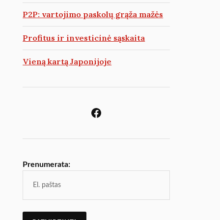
P2P: vartojimo paskolų grąža mažės
Profitus ir investicinė sąskaita
Vieną kartą Japonijoje
Prenumerata: