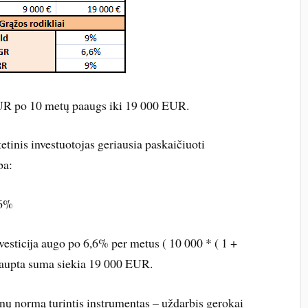
EUR po 10 metų paaugs iki 19 000 EUR.
etinis investuotojas geriausia paskaičiuoti
ba:
,6%
vesticija augo po 6,6% per metus ( 10 000 * ( 1 +
ukaupta suma siekia 19 000 EUR.
nų normą turintis instrumentas – uždarbis gerokai