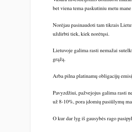
bet viena tema paskutiniu metu mane š
Norėjau pasinaudoti tam tikrais Lietu
uždirbti tiek, kiek norėtųsi.
Lietuvoje galima rasti nemažai sutelk
grąžą.
Arba pilna platinamų obligacijų emisi
Pavyzdžiui, pažvejojus galima rasti 
už 8-10%, pora įdomių pasiūlymų ma
O kur dar lyg iš gausybės rago pasipy