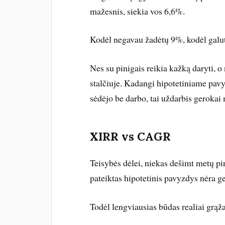
mažesnis, siekia vos 6,6%.
Kodėl negavau žadėtų 9%, kodėl galut
Nes su pinigais reikia kažką daryti, 
stalčiuje. Kadangi hipotetiniame pav
sėdėjo be darbo, tai uždarbis gerokai
XIRR vs CAGR
Teisybės dėlei, niekas dešimt metų pin
pateiktas hipotetinis pavyzdys nėra g
Todėl lengviausias būdas realiai grąž