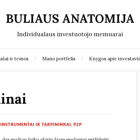
BULIAUS ANATOMIJA
Individualaus investuotojo memuarai
rašai ir temos
Mano portfelis
Knygos apie investav
inai
 INSTRUMENTAI IR TARPININKAI
,
P2P
dar mažiau laiko skiriu šiam puslapiui prižiūrėti,