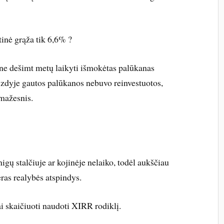
inė grąža tik 6,6% ?
o ne dešimt metų laikyti išmokėtas palūkanas
yzdyje gautos palūkanos nebuvo reinvestuotos,
 mažesnis.
igų stalčiuje ar kojinėje nelaiko, todėl aukščiau
eras realybės atspindys.
ai skaičiuoti naudoti XIRR rodiklį.