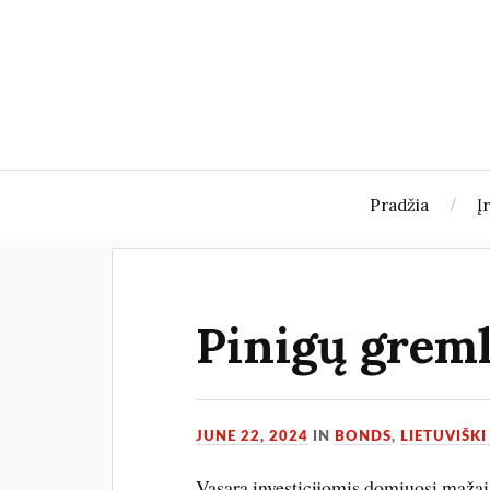
Pradžia
Į
Pinigų greml
JUNE 22, 2024
IN
BONDS
,
LIETUVIŠKI
Vasara investicijomis domiuosi mažai, 