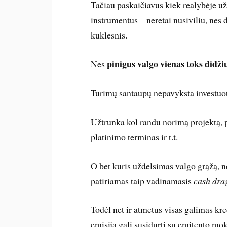
Tačiau paskaičiavus kiek realybėje už
instrumentus – neretai nusiviliu, nes 
kuklesnis.
pinigus valgo vienas toks didžiu
Nes
Turimų santaupų nepavyksta investuoti
Užtrunka kol randu norimą projektą, p
platinimo terminas ir t.t.
O bet kuris uždelsimas valgo grąžą, n
patiriamas taip vadinamasis
cash dr
Todėl net ir atmetus visas galimas kred
emisiją gali susidurti su emitento mo