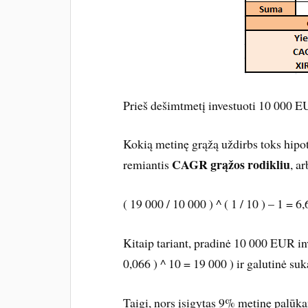
Prieš dešimtmetį investuoti 10 000 
Kokią metinę grąžą uždirbs toks hipot
CAGR grąžos rodikliu
remiantis
, ar
( 19 000 / 10 000 ) ^ ( 1 / 10 ) – 1 = 6
Kitaip tariant, pradinė 10 000 EUR in
0,066 ) ^ 10 = 19 000 ) ir galutinė s
Taigi, nors įsigytas 9% metinę palūka