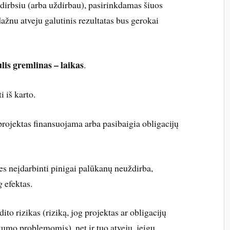
dirbsiu (arba uždirbau), pasirinkdamas šiuos
dažnu atveju galutinis rezultatas bus gerokai
lis gremlinas – laikas
.
 iš karto.
rojektas finansuojama arba pasibaigia obligacijų
es neįdarbinti pinigai palūkanų neuždirba,
ag
efektas.
ito rizikas (riziką, jog projektas ar obligacijų
kumo problemomis), net ir tuo atveju, jeigu