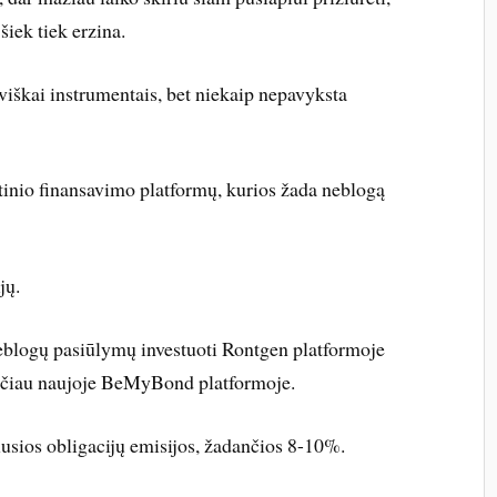
iek tiek erzina.
viškai instrumentais, bet niekaip nepavyksta
tinio finansavimo platformų, kurios žada neblogą
jų.
neblogų pasiūlymų investuoti Rontgen platformoje
čiau naujoje BeMyBond platformoje.
lusios obligacijų emisijos, žadančios 8-10%.