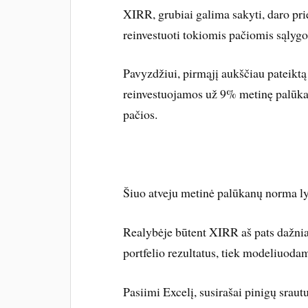
XIRR, grubiai galima sakyti, daro prie
reinvestuoti tokiomis pačiomis sąlygom
Pavyzdžiui, pirmąjį aukščiau pateikt
reinvestuojamos už 9% metinę palūk
pačios.
Šiuo atveju metinė palūkanų norma l
Realybėje būtent XIRR aš pats dažnia
portfelio rezultatus, tiek modeliuodama
Pasiimi Excelį, susirašai pinigų srautu