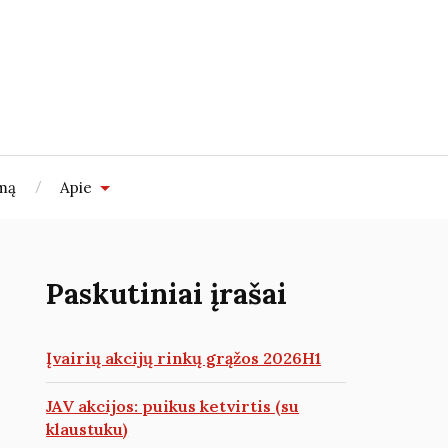
imą
Apie
Paskutiniai įrašai
Įvairių akcijų rinkų grąžos 2026H1
JAV akcijos: puikus ketvirtis (su
klaustuku)