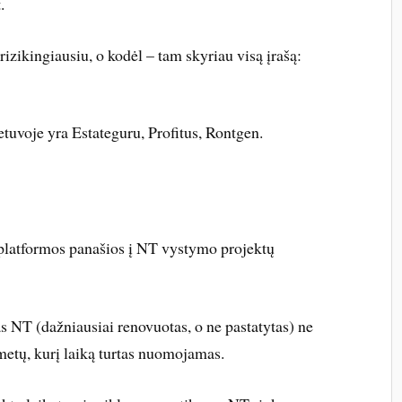
.
izikingiausiu, o kodėl – tam skyriau visą įrašą:
etuvoje yra Estateguru, Profitus, Rontgen.
platformos panašios į NT vystymo projektų
tas NT (dažniausiai renovuotas, o ne pastatytas) ne
metų, kurį laiką turtas nuomojamas.