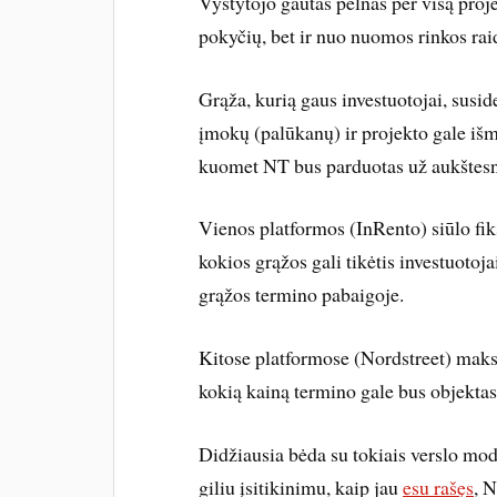
Vystytojo gautas pelnas per visą proj
pokyčių, bet ir nuo nuomos rinkos rai
Grąža, kurią gaus investuotojai, sus
įmokų (palūkanų) ir projekto gale iš
kuomet NT bus parduotas už aukštesnę
Vienos platformos (InRento) siūlo fik
kokios grąžos gali tikėtis investuotoj
grąžos termino pabaigoje.
Kitose platformose (Nordstreet) maksi
kokią kainą termino gale bus objektas
Didžiausia bėda su tokiais verslo mo
giliu įsitikinimu, kaip jau
esu rašęs
, 