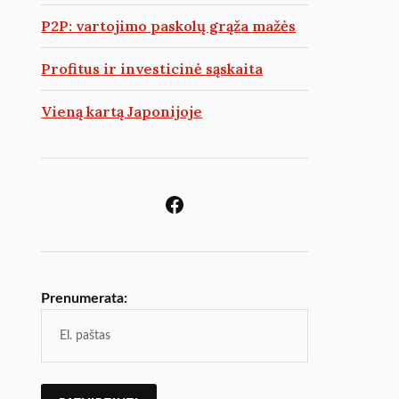
P2P: vartojimo paskolų grąža mažės
Profitus ir investicinė sąskaita
Vieną kartą Japonijoje
Prenumerata: