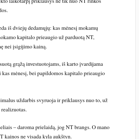
ekto laikotarpį priklausys ne tik nuo NT rinkos
dos.
ideda iš dviejų dedamųjų: kas mėnesį mokamų
mokamo kapitalo prieaugio už parduotą NT,
 nei įsigijimo kainą.
suotą grąžą investuotojams, iš karto įvardijama
ai kas mėnesį, bei papildomos kapitalo prieaugio
malus uždarbis svyruoja ir priklausys nuo to, už
 realizuotas.
deliais – daroma prielaidą, jog NT brangs. O mano
NT kainos ne visada kyla aukštyn.