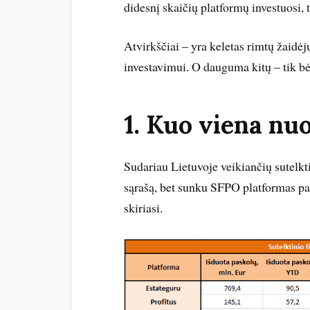
didesnį skaičių platformų investuosi, t
Atvirkščiai – yra keletas rimtų žaidėj
investavimui. O dauguma kitų – tik b
1. Kuo viena nuo
Sudariau Lietuvoje veikiančių sutelk
sąrašą, bet sunku SFPO platformas pal
skiriasi.