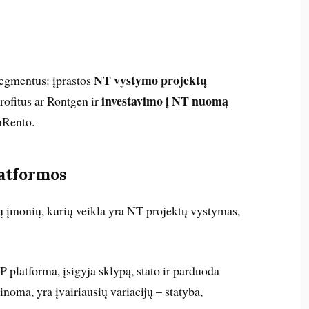
NT vystymo projektų
segmentus: įprastos
investavimo į NT nuomą
Profitus ar Rontgen ir
nRento.
atformos
rių įmonių, kurių veikla yra NT projektų vystymas,
P platforma, įsigyja sklypą, stato ir parduoda
Žinoma, yra įvairiausių variacijų – statyba,