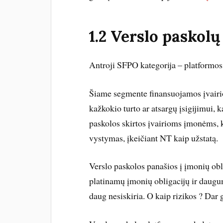
1.2 Verslo paskol
Antroji SFPO kategorija – platformos
Šiame segmente finansuojamos įvairi
kažkokio turto ar atsargų įsigijimui, k
paskolos skirtos įvairioms įmonėms, 
vystymas, įkeičiant NT kaip užstatą.
Verslo paskolos panašios į įmonių obl
platinamų įmonių obligacijų ir daugu
daug nesiskiria. O kaip rizikos ? Dar 