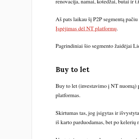
renovacija, namai, kotedžai, butai ir t.t
Aš pats laikau šį P2P segmentą pačiu r
Įspėjimas dėl NT platformų
.
Pagrindiniai šio segmento žaidėjai Li
Buy to let
Buy to let (investavimo į NT nuomą) 
platformas.
Skirtumas tas, jog įsigytas ir išvysty
iš karto parduodamas, bet po kelerių 