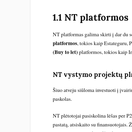
1.1 NT platformos
NT platformas galima skirti į dar du 
platformos
, tokios kaip Estateguru, 
(Buy to let)
platformos, tokios kaip I
NT vystymo projektų pl
Šiuo atveju siūloma investuoti į įvai
paskolas.
NT plėtotojai pasiskolina lėšas per P2
pastatą, atsiskaito su finansuotojais. 