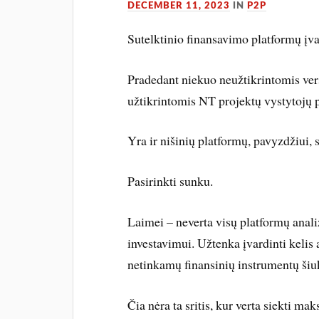
DECEMBER 11, 2023
IN
P2P
Sutelktinio finansavimo platformų įva
Pradedant niekuo neužtikrintomis ver
užtikrintomis NT projektų vystytojų 
Yra ir nišinių platformų, pavyzdžiui,
Pasirinkti sunku.
Laimei – neverta visų platformų analiz
investavimui. Užtenka įvardinti kelis 
netinkamų finansinių instrumentų šiu
Čia nėra ta sritis, kur verta siekti ma