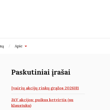
imą
Apie
Paskutiniai įrašai
Įvairių akcijų rinkų grąžos 2026H1
JAV akcijos: puikus ketvirtis (su
klaustuku)