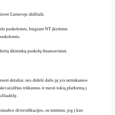
irovė Lietuvoje didžiulė.
slo paskolomis, baigiant NT įkeitimu
paskolomis.
 skirtų ūkininkų paskolų finansavimui.
uoti detaliai, nes didelė dalis jų yra netinkamos
akivaizdžius trūkumus ir mesti tokią platformą į
kšliadėžę.
ksimalios diversifikacijos, su mintimi, jog į kuo