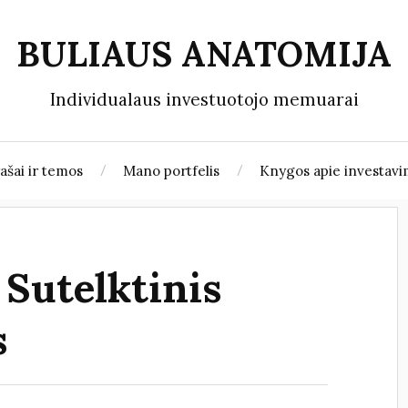
BULIAUS ANATOMIJA
Individualaus investuotojo memuarai
rašai ir temos
Mano portfelis
Knygos apie investav
: Sutelktinis
s