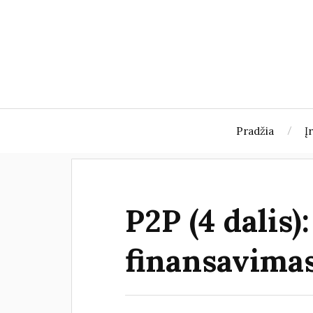
Pradžia
Į
P2P (4 dalis)
finansavima