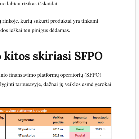
uo labiau rizikas išskaidai.
ų rinkoje, kurių sukurti produktai yra tinkami
ėdos ieškai ten pinigus dėdamas.
 kitos skiriasi SFPO
tinio finansavimo platformų operatorių (SFPO)
yginti tarpusavyje, dažnai jų veiklos esmė gerokai