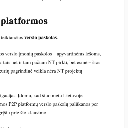
ų platformos
verslo paskolas
 teikiančios
.
os verslo įmonių paskolos – apyvartinėms lėšoms,
artais net ir tam pačiam NT pirkti, bet esmė – šios
kurių pagrindinė veikla nėra NT projektų
igacijas. Įdomu, kad šiuo metu Lietuvoje
mos P2P platformų verslo paskolų palūkanos per
grįšiu prie šio klausimo.