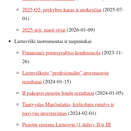
2025 Q2: prekybos karas ir mokesčiai
(2025-07-
01)
2025-ieji: nauji vėjai
(2026-01-09)
Lietuviški instrumentai ir tarpininkai
Finansinės pornografijos konferencija
(2023-11-
26)
Lietuviškųjų “profesionalių” investuotojų
rezultatai
(2024-01-15)
II pakopos pensijų fondų rezultatai
(2024-01-05)
Tautvydas Marčiulaitis, krištolinis rutulys ir
pasyvus investavimas
(2024-02-01)
Pensijų sistema Lietuvoje (1 dalis): II ir III