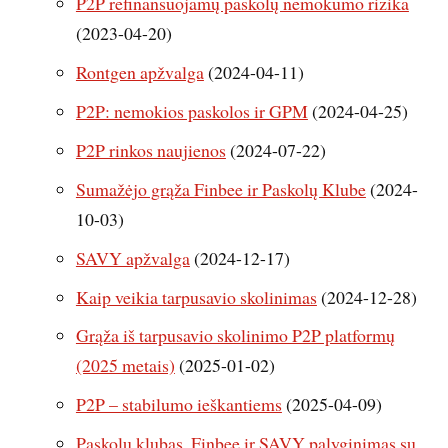
P2P refinansuojamų paskolų nemokumo rizika
(2023-04-20)
Rontgen apžvalga
(2024-04-11)
P2P: nemokios paskolos ir GPM
(2024-04-25)
P2P rinkos naujienos
(2024-07-22)
Sumažėjo grąža Finbee ir Paskolų Klube
(2024-
10-03)
SAVY apžvalga
(2024-12-17)
Kaip veikia tarpusavio skolinimas
(2024-12-28)
Grąža iš tarpusavio skolinimo P2P platformų
(2025 metais)
(2025-01-02)
P2P – stabilumo ieškantiems
(2025-04-09)
Paskolų klubas, Finbee ir SAVY palyginimas su