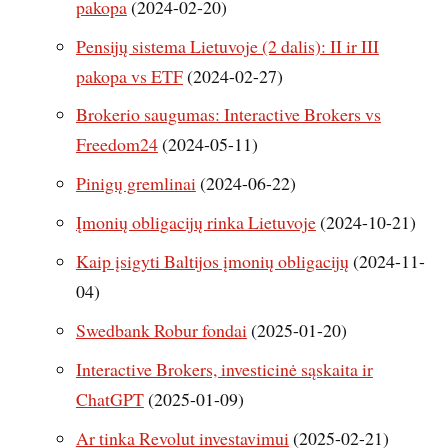
pakopa
(2024-02-20)
Pensijų sistema Lietuvoje (2 dalis): II ir III
pakopa vs ETF
(2024-02-27)
Brokerio saugumas: Interactive Brokers vs
Freedom24
(2024-05-11)
Pinigų gremlinai
(2024-06-22)
Įmonių obligacijų rinka Lietuvoje
(2024-10-21)
Kaip įsigyti Baltijos įmonių obligacijų
(2024-11-
04)
Swedbank Robur fondai
(2025-01-20)
Interactive Brokers, investicinė sąskaita ir
ChatGPT
(2025-01-09)
Ar tinka Revolut investavimui
(2025-02-21)