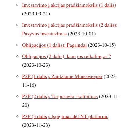
Investavimo į akcijas pradžiamokslis (1 dalis)
(2023-09-21)
Investavimo į akcijas pradžiamokslis (2 dalis):
Pasyvus investavimas
(2023-10-01)
Obligacijos (1 dalis): Pagrindai
(2023-10-15)
Obligacijos (2 dalis): kam jos reikalingos ?
(2023-10-23)
P2P (1 dalis): Žaidžiame Minesweeper
(2023-
11-16)
P2P (2 dalis): Tarpusavio skolinimas
(2023-11-
20)
P2P (3 dalis): Įspėjimas dėl NT platformų
(2023-11-23)