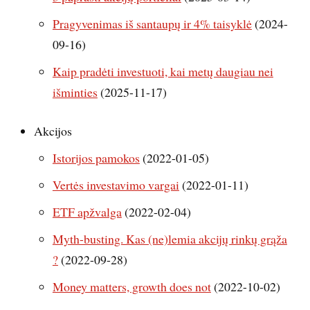
Pragyvenimas iš santaupų ir 4% taisyklė
(2024-
09-16)
Kaip pradėti investuoti, kai metų daugiau nei
išminties
(2025-11-17)
Akcijos
Istorijos pamokos
(2022-01-05)
Vertės investavimo vargai
(2022-01-11)
ETF apžvalga
(2022-02-04)
Myth-busting. Kas (ne)lemia akcijų rinkų grąža
?
(2022-09-28)
Money matters, growth does not
(2022-10-02)