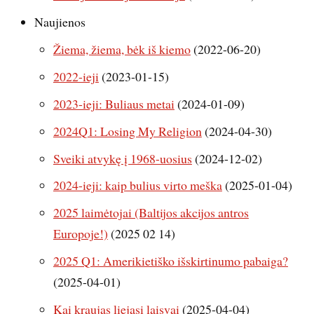
Naujienos
Žiema, žiema, bėk iš kiemo
(2022-06-20)
2022-ieji
(2023-01-15)
2023-ieji: Buliaus metai
(2024-01-09)
2024Q1: Losing My Religion
(2024-04-30)
Sveiki atvykę į 1968-uosius
(2024-12-02)
2024-ieji: kaip bulius virto meška
(2025-01-04)
2025 laimėtojai (Baltijos akcijos antros
Europoje!)
(2025 02 14)
2025 Q1: Amerikietiško išskirtinumo pabaiga?
(2025-04-01)
Kai kraujas liejasi laisvai
(2025-04-04)