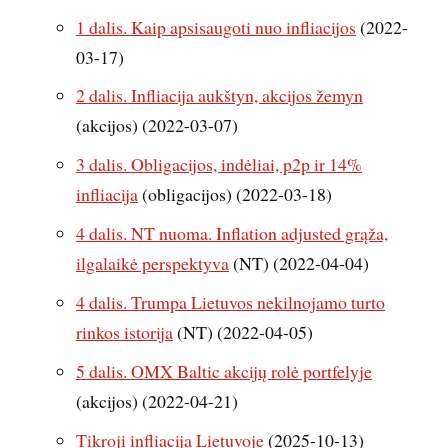
1 dalis. Kaip apsisaugoti nuo infliacijos
(2022-
03-17)
2 dalis. Infliacija aukštyn, akcijos žemyn
(akcijos) (2022-03-07)
3 dalis. Obligacijos, indėliai, p2p ir 14%
infliacija
(obligacijos) (2022-03-18)
4 dalis. NT nuoma. Inflation adjusted grąža,
ilgalaikė perspektyva
(NT) (2022-04-04)
4 dalis. Trumpa Lietuvos nekilnojamo turto
rinkos istorija
(NT) (2022-04-05)
5 dalis. OMX Baltic akcijų rolė portfelyje
(akcijos) (2022-04-21)
Tikroji infliacija Lietuvoje
(2025-10-13)