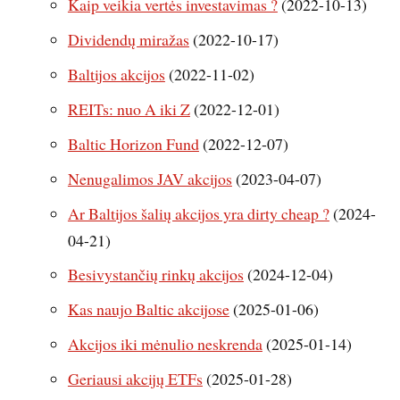
Kaip veikia vertės investavimas ?
(2022-10-13)
Dividendų miražas
(2022-10-17)
Baltijos akcijos
(2022-11-02)
REITs: nuo A iki Z
(2022-12-01)
Baltic Horizon Fund
(2022-12-07)
Nenugalimos JAV akcijos
(2023-04-07)
Ar Baltijos šalių akcijos yra dirty cheap ?
(2024-
04-21)
Besivystančių rinkų akcijos
(2024-12-04)
Kas naujo Baltic akcijose
(2025-01-06)
Akcijos iki mėnulio neskrenda
(2025-01-14)
Geriausi akcijų ETFs
(2025-01-28)