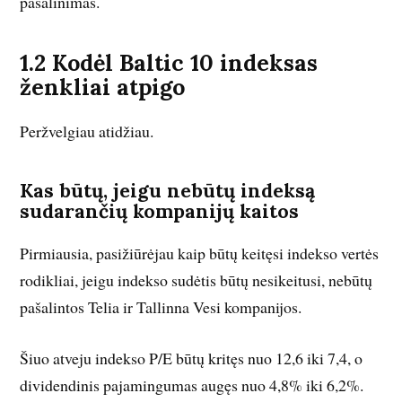
pašalinimas.
1.2 Kodėl Baltic 10 indeksas
ženkliai atpigo
Peržvelgiau atidžiau.
Kas būtų, jeigu nebūtų indeksą
sudarančių kompanijų kaitos
Pirmiausia, pasižiūrėjau kaip būtų keitęsi indekso vertės
rodikliai, jeigu indekso sudėtis būtų nesikeitusi, nebūtų
pašalintos Telia ir Tallinna Vesi kompanijos.
Šiuo atveju indekso P/E būtų kritęs nuo 12,6 iki 7,4, o
dividendinis pajamingumas augęs nuo 4,8% iki 6,2%.