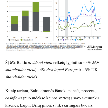
Šį 6% Baltic
dividend yield
reikėtų lyginti su ~3% JAV
shareholder yield,
~4%
developed Europe
ir ~6% UK
shareholder yields.
Kitaip tariant, Baltic įmonės išmoka panašų procentą
cashflows
(nuo indekso kainos vertės) į savo akcininkų
kišenes, kaip ir Britų įmonės, tik skirtingais būdais.