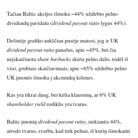
Tačiau Baltic akcijos išmoka ~44% uždirbto pelno
dividendų pavidalu (
dividend payout ratio
lygus 44%).
Dešinėje grafiko aukščiau pusėje matosi, jog ir UK
dividend payout ratio
panašus, apie ~45%, bet čia
neįskaičiuota
share buybacks
skirta pelno dalis, todėl iš
viso, grubiais skaičiavimais, apie ~65% uždirbto pelno
UK įmonės išmoka į akcininkų kišenes.
Kas yra tikrai daug, bei kelia klausimų, ar 6% UK
shareholder yield
rodiklis yra tvarus.
Baltic įmonių
dividend payout ratio
, siekiantis 44%,
atrodo tvarus, svarbu, kad tiek pelnai, iš kurių išmokami