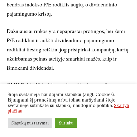
bendras indekso P/E rodiklis augtų, o dividendinio
pajamingumo kristų.
Dažniausiai rinkos yra nepaprastai protingos, bei žemi
P/E rodikliai ir aukšti dividendinio pajamingumo
rodikliai tiesiog reiškia, jog prisipirksi kompanijų, kurių
uždirbamas pelnas ateityje smarkiai mažės, kaip ir
išmokami dividendai.
OMX Baltic 10 indeksą sudarančios kompanijos,
galimai, tiesiog neturi šviesios ateities, bei šis faktas
Šioje svetainėja naudojami slapukai (angl. Cookies).
Išjungami šį pranešimą arba toliau naršydami šioje
atsispindi indekso vertės rodikliuose.
svetainėje sutinkate su slapukų naudojimo politika.
Skaityti
plačiau
3.2 Politinė rizika
Slapukų nustatymai
Sutinku