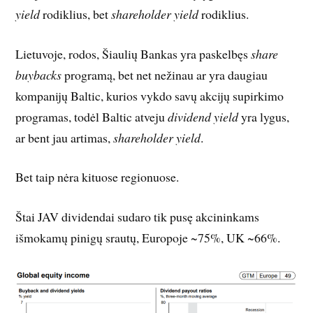
yield
rodiklius, bet
shareholder yield
rodiklius.
Lietuvoje, rodos, Šiaulių Bankas yra paskelbęs
share
buybacks
programą, bet net nežinau ar yra daugiau
kompanijų Baltic, kurios vykdo savų akcijų supirkimo
programas, todėl Baltic atveju
dividend yield
yra lygus,
ar bent jau artimas,
shareholder yield
.
Bet taip nėra kituose regionuose.
Štai JAV dividendai sudaro tik pusę akcininkams
išmokamų pinigų srautų, Europoje ~75%, UK ~66%.