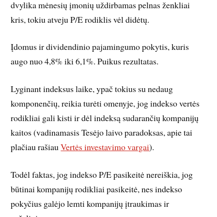
dvylika mėnesių įmonių uždirbamas pelnas ženkliai
kris, tokiu atveju P/E rodiklis vėl didėtų.
Įdomus ir dividendinio pajamingumo pokytis, kuris
augo nuo 4,8% iki 6,1%. Puikus rezultatas.
Lyginant indeksus laike, ypač tokius su nedaug
komponenčių, reikia turėti omenyje, jog indekso vertės
rodikliai gali kisti ir dėl indeksą sudarančių kompanijų
kaitos (vadinamasis Tesėjo laivo paradoksas, apie tai
plačiau rašiau
Vertės investavimo vargai
).
Todėl faktas, jog indekso P/E pasikeitė nereiškia, jog
būtinai kompanijų rodikliai pasikeitė, nes indekso
pokyčius galėjo lemti kompanijų įtraukimas ir