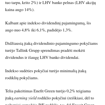
tuo tarpu, krito 2%) ir LHV banko pelnas (LHV akcijų
kaina augo 14%).
Kalbant apie indekso dividendinį pajamingumą, šis
augo nuo 4,8% iki 6,1%, padidėjo 1,3%.
Didžiausią įtaką dividendinio pajamingumo pokyčiams
turėjo Tallink Grupp sprendimas pradėti mokėti
dividendus ir išaugę LHV banko dividendai.
Indekso sudėties pokyčiai turėjo minimalią įtaką
rodiklių pokyčiams.
Telia pakeitimas Enefit Green turėjo 0,2% teigiama
įtaką
earning yield
rodiklio pokyčiui (reiškiasi, dėl to
nežymiai sumažėjo P/E rodiklis, t.y. dėl Enegit Green