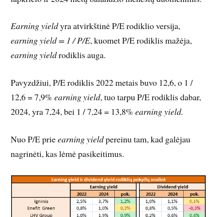
Earning
yield
yra atvirkštinė P/E rodiklio versija,
earning yield = 1 / P/E
, kuomet P/E rodiklis mažėja,
earning yield
rodiklis auga.
Pavyzdžiui, P/E rodiklis 2022 metais buvo 12,6, o 1 /
12,6 = 7,9%
earning yield
, tuo tarpu P/E rodiklis dabar,
2024, yra 7,24, bei 1 / 7,24 = 13,8%
earning yield.
Nuo P/E prie
earning yield
pereinu tam, kad galėjau
nagrinėti, kas lėmė pasikeitimus.