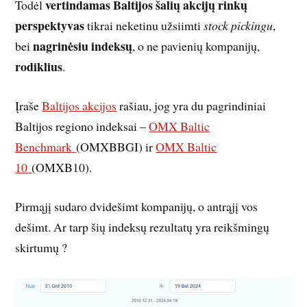
vertindamas Baltijos šalių akcijų rinkų
Todėl
perspektyvas
tikrai neketinu užsiimti
stock pickingu
,
nagrinėsiu indeksų
bei
, o ne pavienių kompanijų,
rodiklius
.
Įraše
Baltijos akcijos
rašiau, jog yra du pagrindiniai
Baltijos regiono indeksai –
OMX Baltic
Benchmark
(OMXBBGI) ir
OMX Baltic
10
(OMXB10).
Pirmąjį sudaro dvidešimt kompanijų, o antrąjį vos
dešimt. Ar tarp šių indeksų rezultatų yra reikšmingų
skirtumų ?