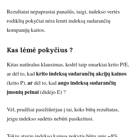
Rezultatai nepaprastai panašūs, taigi, indekso vertės
rodiklių pokyčiai nėra lemti indeksą sudarančių
kompanijų kaitos.
Kas lėmė pokyčius ?
Kitas natūralus klausimas, kodėl taip smarkiai krito P/E,
krito indeksą sudarančių akcijų kainos
ar dėl to, kad
ar
augo indeksą sudarančių
(krito P),
dėl to, kad
įmonių pelnai
(didėjo E) ?
Vėl, pradžiai pasižiūrėjau į tai, koks būtų rezultatas,
jeigu indekso sudėtis nebūti pasikeitusi.
Tokiu atveju indekso kainos pokytis būtų apie ~8%.