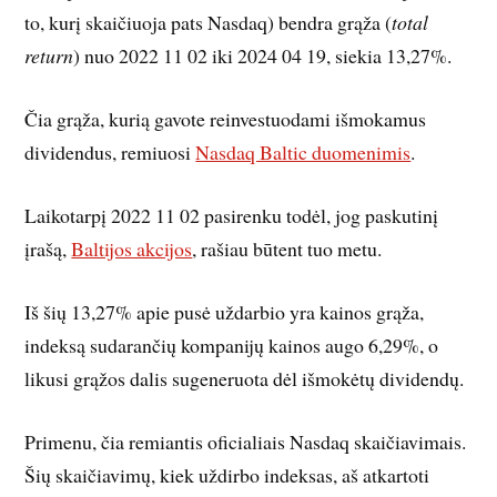
to, kurį skaičiuoja pats Nasdaq) bendra grąža (
total
return
) nuo 2022 11 02 iki 2024 04 19, siekia 13,27%.
Čia grąža, kurią gavote reinvestuodami išmokamus
dividendus, remiuosi
Nasdaq Baltic duomenimis
.
Laikotarpį 2022 11 02 pasirenku todėl, jog paskutinį
įrašą,
Baltijos akcijos
, rašiau būtent tuo metu.
Iš šių 13,27% apie pusė uždarbio yra kainos grąža,
indeksą sudarančių kompanijų kainos augo 6,29%, o
likusi grąžos dalis sugeneruota dėl išmokėtų dividendų.
Primenu, čia remiantis oficialiais Nasdaq skaičiavimais.
Šių skaičiavimų, kiek uždirbo indeksas, aš atkartoti