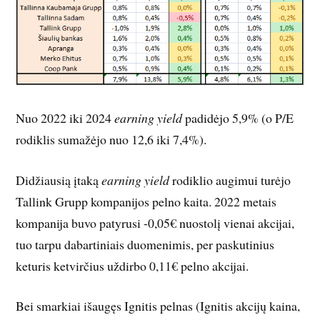
Nuo 2022 iki 2024
earning yield
padidėjo 5,9% (o P/E
rodiklis sumažėjo nuo 12,6 iki 7,4%).
Didžiausią įtaką
earning yield
rodiklio augimui turėjo
Tallink Grupp kompanijos pelno kaita. 2022 metais
kompanija buvo patyrusi -0,05€ nuostolį vienai akcijai,
tuo tarpu dabartiniais duomenimis, per paskutinius
keturis ketvirčius uždirbo 0,11€ pelno akcijai.
Bei smarkiai išaugęs Ignitis pelnas (Ignitis akcijų kaina,