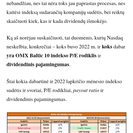
nebandžiau, nes tai nėra toks jau paprastas procesas, nes
kaitėsi indeksą sudarančių kompanijų sudėtis, bei reiktų
skaičiuoti kiek, kas ir kada dividendų išmokėjo.
Ką aš norėjau suskaičiuoti, tai duomenis, kurių Nasdaq
koks
neskelbia, konkrečiai – koks buvo 2022 m. ir
dabar
yra OMX Baltic 10 indekso P/E rodiklis
ir
dividendinis pajamingumas
.
Štai kokia dabartinė ir 2022 lapkričio mėnesio indekso
sudėtis ir svoriai, P/E rodikliai,
payout ratio
ir
dividendinis pajamingumas.