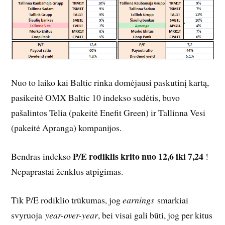
Nuo to laiko kai Baltic rinka domėjausi paskutinį kartą,
pasikeitė OMX Baltic 10 indekso sudėtis, buvo
pašalintos Telia (pakeitė Enefit Green) ir Tallinna Vesi
(pakeitė Apranga) kompanijos.
P/E rodiklis krito nuo 12,6 iki 7,24
Bendras indekso
!
Nepaprastai ženklus atpigimas.
Tik P/E rodiklio trūkumas, jog
earnings
smarkiai
svyruoja
year-over-year
, bei visai gali būti, jog per kitus