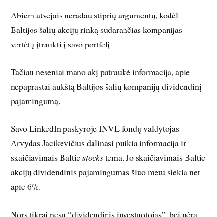
Abiem atvejais neradau stiprių argumentų, kodėl
Baltijos šalių akcijų rinką sudarančias kompanijas
vertėtų įtraukti į savo portfelį.
Tačiau neseniai mano akį patraukė informacija, apie
nepaprastai aukštą Baltijos šalių kompanijų dividendinį
pajamingumą.
Savo LinkedIn paskyroje INVL fondų valdytojas
Arvydas Jacikevičius dalinasi puikia informacija ir
skaičiavimais Baltic
stocks
tema. Jo skaičiavimais Baltic
akcijų dividendinis pajamingumas šiuo metu siekia net
apie 6%.
Nors tikrai nesu “dividendinis investuotojas”, bei nėra