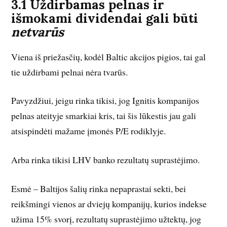
3.1 Uždirbamas pelnas ir
išmokami dividendai gali būti
netvarūs
Viena iš priežasčių, kodėl Baltic akcijos pigios, tai gal
tie uždirbami pelnai nėra tvarūs.
Pavyzdžiui, jeigu rinka tikisi, jog Ignitis kompanijos
pelnas ateityje smarkiai kris, tai šis lūkestis jau gali
atsispindėti mažame įmonės P/E rodiklyje.
Arba rinka tikisi LHV banko rezultatų suprastėjimo.
Esmė – Baltijos šalių rinka nepaprastai sekti, bei
reikšmingi vienos ar dviejų kompanijų, kurios indekse
užima 15% svorį, rezultatų suprastėjimo užtektų, jog