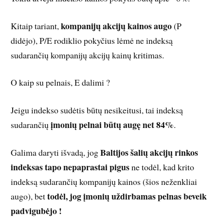
kompanijų akcijų kainos augo
Kitaip tariant,
(P
didėjo), P/E rodiklio pokyčius lėmė ne indeksą
sudarančių kompanijų akcijų kainų kritimas.
O kaip su pelnais, E dalimi ?
Jeigu indekso sudėtis būtų nesikeitusi, tai indeksą
įmonių pelnai būtų augę net 84%
sudarančių
.
Baltijos šalių akcijų rinkos
Galima daryti išvadą, jog
indeksas tapo nepaprastai pigus
ne todėl, kad krito
indeksą sudarančių kompanijų kainos (šios neženkliai
todėl, jog įmonių uždirbamas pelnas beveik
augo), bet
padvigubėjo !