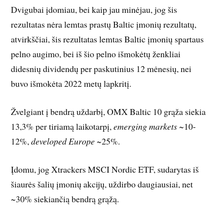
Dvigubai įdomiau, bei kaip jau minėjau, jog šis
rezultatas nėra lemtas prastų Baltic įmonių rezultatų,
atvirkščiai, šis rezultatas lemtas Baltic įmonių spartaus
pelno augimo, bei iš šio pelno išmokėtų ženkliai
didesnių dividendų per paskutinius 12 mėnesių, nei
buvo išmokėta 2022 metų lapkritį.
Žvelgiant į bendrą uždarbį, OMX Baltic 10 grąža siekia
13,3% per tiriamą laikotarpį,
emerging markets
~10-
12%,
developed Europe
~25%.
Įdomu, jog Xtrackers MSCI Nordic ETF, sudarytas iš
šiaurės šalių įmonių akcijų, uždirbo daugiausiai, net
~30% siekiančią bendrą grąžą.