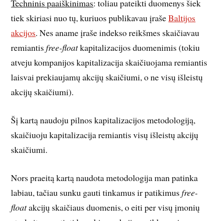
Techninis paaiškinimas
: toliau pateikti duomenys šiek
tiek skiriasi nuo tų, kuriuos publikavau įraše
Baltijos
akcijos
. Nes aname įraše indekso reikšmes skaičiavau
remiantis
free-float
kapitalizacijos duomenimis (tokiu
atveju kompanijos kapitalizacija skaičiuojama remiantis
laisvai prekiaujamų akcijų skaičiumi, o ne visų išleistų
akcijų skaičiumi).
Šį kartą naudoju pilnos kapitalizacijos metodologiją,
skaičiuoju kapitalizacija remiantis visų išleistų akcijų
skaičiumi.
Nors praeitą kartą naudota metodologija man patinka
labiau, tačiau sunku gauti tinkamus ir patikimus
free-
float
akcijų skaičiaus duomenis, o eiti per visų įmonių