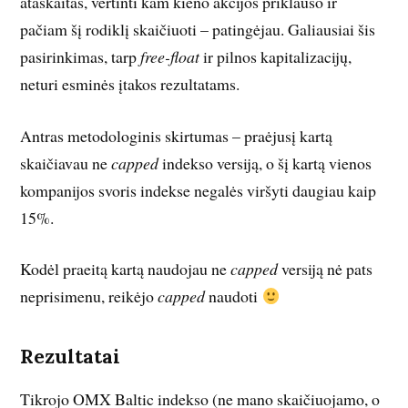
ataskaitas, vertinti kam kieno akcijos priklauso ir
pačiam šį rodiklį skaičiuoti – patingėjau. Galiausiai šis
pasirinkimas, tarp
free-float
ir pilnos kapitalizacijų,
neturi esminės įtakos rezultatams.
Antras metodologinis skirtumas – praėjusį kartą
skaičiavau ne
capped
indekso versiją, o šį kartą vienos
kompanijos svoris indekse negalės viršyti daugiau kaip
15%.
Kodėl praeitą kartą naudojau ne
capped
versiją nė pats
neprisimenu, reikėjo
capped
naudoti
Rezultatai
Tikrojo OMX Baltic indekso (ne mano skaičiuojamo, o