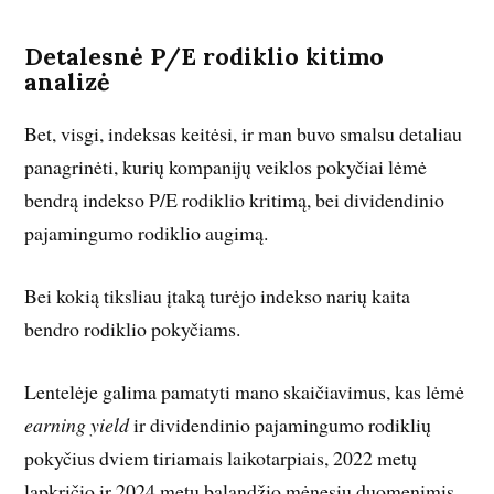
Detalesnė P/E rodiklio kitimo
analizė
Bet, visgi, indeksas keitėsi, ir man buvo smalsu detaliau
panagrinėti, kurių kompanijų veiklos pokyčiai lėmė
bendrą indekso P/E rodiklio kritimą, bei dividendinio
pajamingumo rodiklio augimą.
Bei kokią tiksliau įtaką turėjo indekso narių kaita
bendro rodiklio pokyčiams.
Lentelėje galima pamatyti mano skaičiavimus, kas lėmė
earning yield
ir dividendinio pajamingumo rodiklių
pokyčius dviem tiriamais laikotarpiais, 2022 metų
lapkričio ir 2024 metų balandžio mėnesių duomenimis.