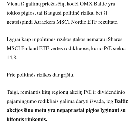
Viena iš galimų priežasčių, kodėl OMX Baltic yra
tokios pigios, tai išaugusi politinė rizika, bet ši
neatsispindi Xtrackers MSCI Nordic ETF rezultate.
Lygiai kaip ir politinės rizikos įtakos nematau iShares
MSCI Finland ETF vertės rodikliuose, kurio P/E siekia
14,8.
Prie politinės rizikos dar grįšiu.
Taigi, remiantis kitų regionų akcijų P/E ir dividendinio
Baltic
pajamingumo rodikliais galima daryti išvadą, jog
akcijos šiuo metu yra nepaprastai pigios lyginant su
kitomis rinkomis.