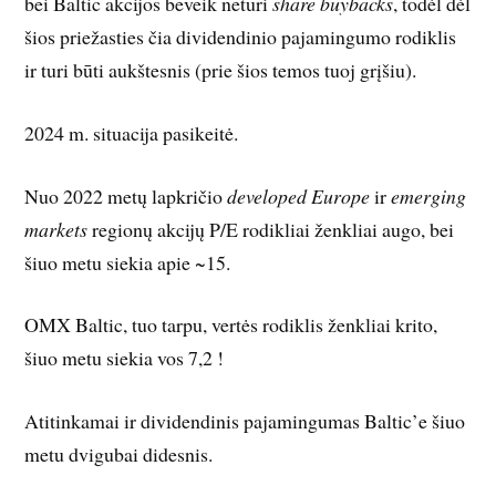
bei Baltic akcijos beveik neturi
share buybacks
, todėl dėl
šios priežasties čia dividendinio pajamingumo rodiklis
ir turi būti aukštesnis (prie šios temos tuoj grįšiu).
2024 m. situacija pasikeitė.
Nuo 2022 metų lapkričio
developed
Europe
ir
emerging
markets
regionų akcijų P/E rodikliai ženkliai augo, bei
šiuo metu siekia apie ~15.
OMX Baltic, tuo tarpu, vertės rodiklis ženkliai krito,
šiuo metu siekia vos 7,2 !
Atitinkamai ir dividendinis pajamingumas Baltic’e šiuo
metu dvigubai didesnis.