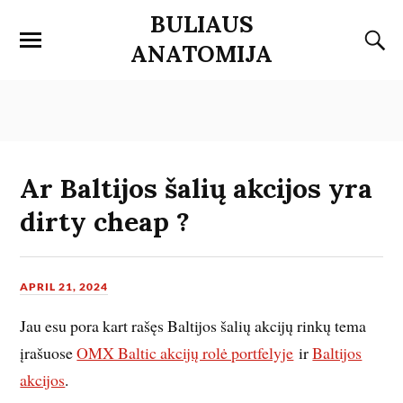
BULIAUS
ANATOMIJA
Ar Baltijos šalių akcijos yra
dirty cheap ?
APRIL 21, 2024
Jau esu pora kart rašęs Baltijos šalių akcijų rinkų tema
įrašuose
OMX Baltic akcijų rolė portfelyje
ir
Baltijos
akcijos
.