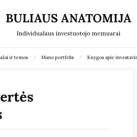
BULIAUS ANATOMIJA
Individualaus investuotojo memuarai
rašai ir temos
Mano portfelis
Knygos apie investav
vertės
s