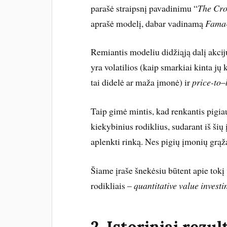
parašė straipsnį pavadinimu “
The Cro
aprašė modelį, dabar vadinamą
Fama–
Remiantis modeliu didžiąją dalį akcijų
yra volatilios (kaip smarkiai kinta jų
tai didelė ar maža įmonė) ir
price-to
–
Taip gimė mintis, kad renkantis pigia
kiekybinius rodiklius, sudarant iš šių 
aplenkti rinką. Nes pigių įmonių grąž
Šiame įraše šnekėsiu būtent apie tokį
rodikliais –
quantitative value investi
2. Istoriniai rezul