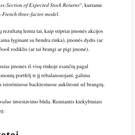
ss-Section of Expected Stock Returns
“, kuriame
French three-factor model
.
 rezultatų lemia tai, kaip stipriai įmonės akcijos
 kaina lyginant su bendra rinka), įmonės dydis (ar
book
rodiklis (ar tai brangi ar pigi įmonė).
usias įmones iš visų rinkoje esančių pagal
įmonių portfelį ir jį rebalansuojant, galima
a istoriniuose backtestuose aukštesnė už brangių.
value
investavimo būda. Remiantis kiekybiniais
ng
.
tatai