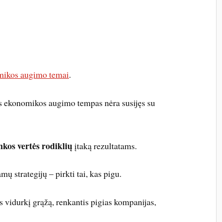
mikos augimo temai
.
tas ekonomikos augimo tempas nėra susijęs su
nkos vertės rodiklių
įtaką rezultatams.
ų strategijų – pirkti tai, kas pigu.
s vidurkį grąžą, renkantis pigias kompanijas,