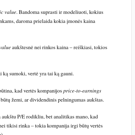
ic value
. Bandoma suprasti ir modeliuoti, kokius
inkams, daroma prielaida kokia įmonės kaina
 value
aukštesnė nei rinkos kaina – reiškiasi, tokios
i ką sumoki, vertė yra tai ką gauni.
būtina, kad vertės kompanijos
price-to-earnings
 būtų žemi, ar dividendinis pelningumas aukštas.
a aukštu P/E rodikliu, bet analitikas mano, kad
ei tikisi rinka – tokia kompanija irgi būtų vertės
).