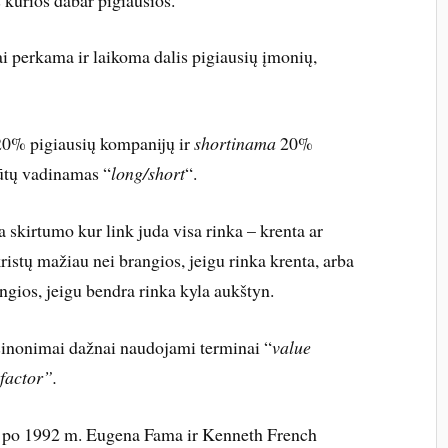
ai perkama ir laikoma dalis pigiausių įmonių,
 20% pigiausių kompanijų ir
shortinama
20%
 būtų vadinamas “
long/short
“.
a skirtumo kur link juda visa rinka – krenta ar
ristų mažiau nei brangios, jeigu rinka krenta, arba
ngios, jeigu bendra rinka kyla aukštyn.
sinonimai dažnai naudojami terminai “
value
factor”.
o po 1992 m. Eugena Fama ir Kenneth French