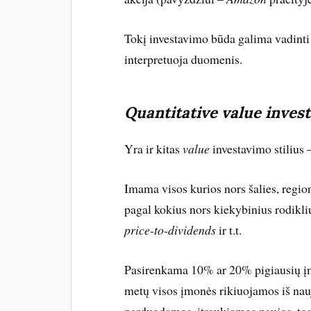
Tokį investavimo būda galima vadint
interpretuoja duomenis.
Quantitative value invest
Yra ir kitas
value
investavimo stilius 
Imama visos kurios nors šalies, regi
pagal kokius nors kiekybinius rodikliu
price-to-dividends
ir t.t.
Pasirenkama 10% ar 20% pigiausių įm
metų visos įmonės rikiuojamos iš nauj
parduodamos, įtraukiamos naujos, tos