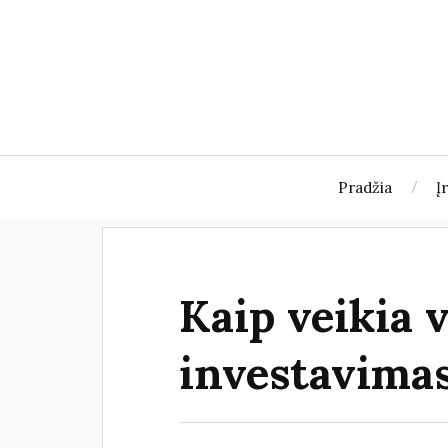
Pradžia
Į
Kaip veikia 
investavima