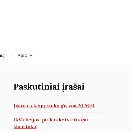
imą
Apie
Paskutiniai įrašai
Įvairių akcijų rinkų grąžos 2026H1
JAV akcijos: puikus ketvirtis (su
klaustuku)