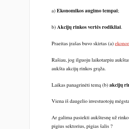
Ekonomikos augimo tempai
a)
;
Akcijų rinkos vertės rodikliai
b)
.
Praeitas įrašas buvo skirtas (a)
ekono
Rašiau, jog ilguoju laikotarpiu aukš
aukšta akcijų rinkos grąža.
akcijų ri
Laikas panagrinėti temą (b)
Viena iš daugelio investuotojų mėgstam
Ar galima pasiekti aukštesnę už rinko
pigius sektorius, pigias šalis ?