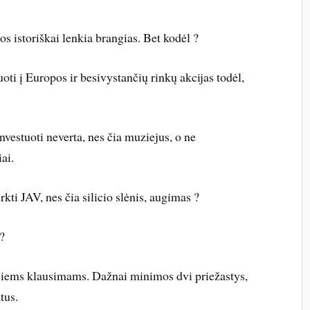
s istoriškai lenkia brangias. Bet kodėl ?
uoti į Europos ir besivystančių rinkų akcijas todėl,
investuoti neverta, nes čia muziejus, o ne
ai.
rkti JAV, nes čia silicio slėnis, augimas ?
 ?
šiems klausimams. Dažnai minimos dvi priežastys,
tus.