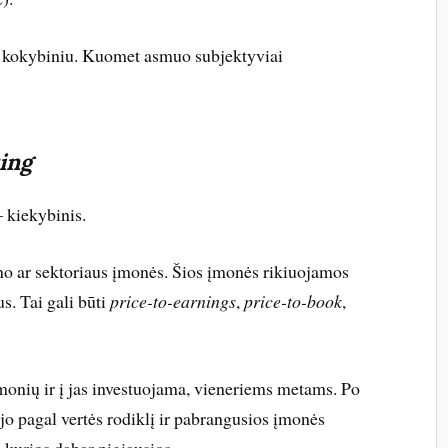
i kokybiniu. Kuomet asmuo subjektyviai
ing
– kiekybinis.
ono ar sektoriaus įmonės. Šios įmonės rikiuojamos
s. Tai gali būti
price-to-earnings
,
price-to-book
,
onių ir į jas investuojama, vieneriems metams. Po
o pagal vertės rodiklį ir pabrangusios įmonės
 kurios dabar pigiausios.