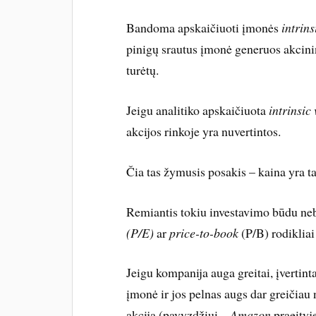
Bandoma apskaičiuoti įmonės
intrins
pinigų srautus įmonė generuos akcin
turėtų.
Jeigu analitiko apskaičiuota
intrinsic
akcijos rinkoje yra nuvertintos.
Čia tas žymusis posakis – kaina yra ta
Remiantis tokiu investavimo būdu ne
(P/E)
ar
price-to-book
(P/B) rodikliai
Jeigu kompanija auga greitai, įvertint
įmonė ir jos pelnas augs dar greičiau n
akcija (pavyzdžiui –
Amazon
praeityje