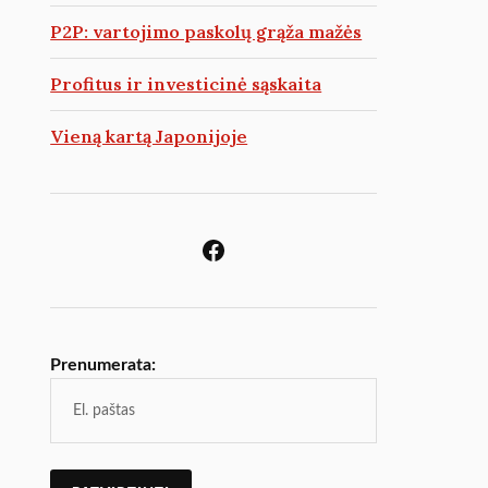
P2P: vartojimo paskolų grąža mažės
Profitus ir investicinė sąskaita
Vieną kartą Japonijoje
Prenumerata: