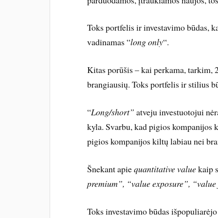
Toks portfelis ir investavimo būdas, k
vadinamas “
long only
“.
Kitas porūšis – kai perkama, tarkim,
brangiausių. Toks portfelis ir stilius
“
Long/short”
atveju investuotojui nėr
kyla. Svarbu, kad pigios kompanijos k
pigios kompanijos kiltų labiau nei bra
Šnekant apie
quantitative value
kaip 
premium”, “value exposure”, “value 
Toks investavimo būdas išpopuliarėj