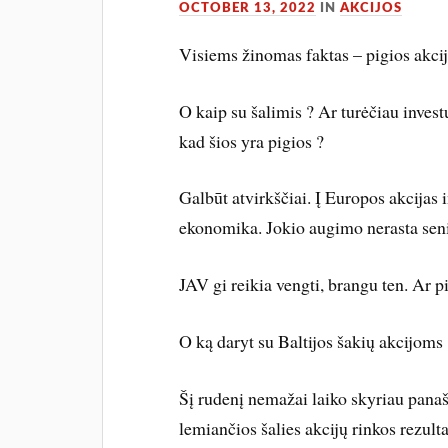
OCTOBER 13, 2022
IN
AKCIJOS
Visiems žinomas faktas – pigios akcijo
O kaip su šalimis ? Ar turėčiau invest
kad šios yra pigios ?
Galbūt atvirkščiai. Į Europos akcijas 
ekonomika. Jokio augimo nerasta seni
JAV gi reikia vengti, brangu ten. Ar pi
O ką daryt su Baltijos šakių akcijoms
Šį rudenį nemažai laiko skyriau pana
lemiančios šalies akcijų rinkos rezulta