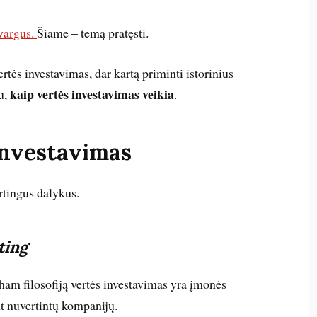
 vargus.
Šiame – temą pratęsti.
rtės investavimas, dar kartą priminti istorinius
kaip vertės investavimas veikia
u,
.
 investavimas
irtingus dalykus.
ting
am filosofiją vertės investavimas yra įmonės
t nuvertintų kompanijų.