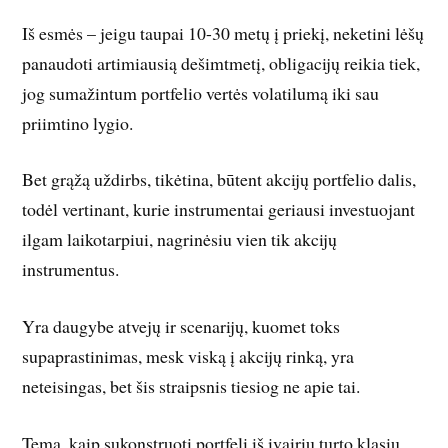
Iš esmės – jeigu taupai 10-30 metų į priekį, neketini lėšų
panaudoti artimiausią dešimtmetį, obligacijų reikia tiek,
jog sumažintum portfelio vertės volatilumą iki sau
priimtino lygio.
Bet grąžą uždirbs, tikėtina, būtent akcijų portfelio dalis,
todėl vertinant, kurie instrumentai geriausi investuojant
ilgam laikotarpiui, nagrinėsiu vien tik akcijų
instrumentus.
Yra daugybe atvejų ir scenarijų, kuomet toks
supaprastinimas, mesk viską į akcijų rinką, yra
neteisingas, bet šis straipsnis tiesiog ne apie tai.
Tema, kaip sukonstruoti portfelį iš įvairių turto klasių,