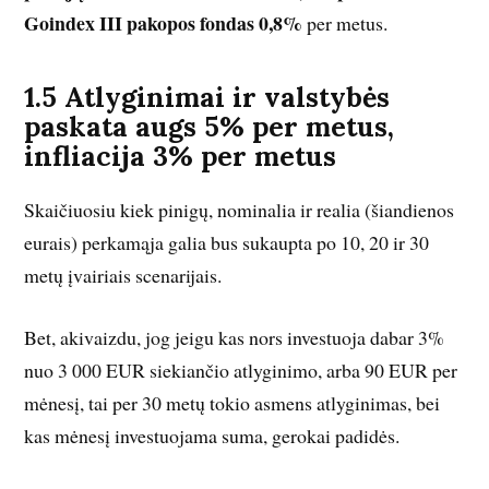
Goindex III pakopos fondas 0,8%
per metus.
1.5 Atlyginimai ir valstybės
paskata augs 5% per metus,
infliacija 3% per metus
Skaičiuosiu kiek pinigų, nominalia ir realia (šiandienos
eurais) perkamąja galia bus sukaupta po 10, 20 ir 30
metų įvairiais scenarijais.
Bet, akivaizdu, jog jeigu kas nors investuoja dabar 3%
nuo 3 000 EUR siekiančio atlyginimo, arba 90 EUR per
mėnesį, tai per 30 metų tokio asmens atlyginimas, bei
kas mėnesį investuojama suma, gerokai padidės.