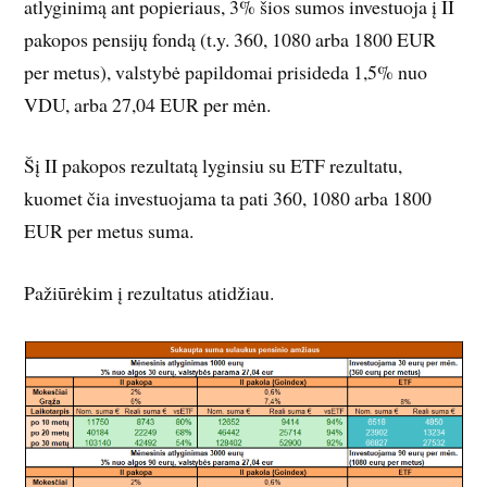
atlyginimą ant popieriaus, 3% šios sumos investuoja į II
pakopos pensijų fondą (t.y. 360, 1080 arba 1800 EUR
per metus), valstybė papildomai prisideda 1,5% nuo
VDU, arba 27,04 EUR per mėn.
Šį II pakopos rezultatą lyginsiu su ETF rezultatu,
kuomet čia investuojama ta pati 360, 1080 arba 1800
EUR per metus suma.
Pažiūrėkim į rezultatus atidžiau.