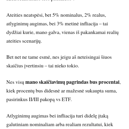
Ateities neatspėsi, bet 5% nominalus, 2% realus,
atlyginimų augimas, bei 3% metinė infliacija – tai
dydžiai kurie, mano galva, vienas iš pakankamai realių
ateities scenarijų.
Bet net ne tame esmė, nes jeigu aš neteisingai šiuos
skaičius įvertinsiu – tai nieko tokio.
mano skaičiavimų pagrindas bus procentai
Nes visų
,
kiek procentų bus didesnė ar mažesnė sukaupta suma,
pasirinkus II/III pakopą vs ETF.
Atlyginimų augimas bei infliacija turi didelę įtaką
galutiniam nominaliam arba realiam rezultatui, kiek