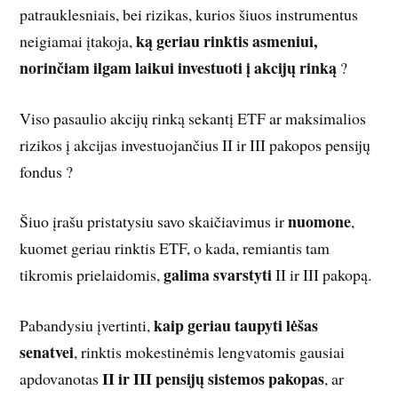
patrauklesniais, bei rizikas, kurios šiuos instrumentus
ką geriau rinktis asmeniui,
neigiamai įtakoja,
norinčiam ilgam laikui investuoti į akcijų rinką
?
Viso pasaulio akcijų rinką sekantį ETF ar maksimalios
rizikos į akcijas investuojančius II ir III pakopos pensijų
fondus ?
nuomone
Šiuo įrašu pristatysiu savo skaičiavimus ir
,
kuomet geriau rinktis ETF, o kada, remiantis tam
galima svarstyti
tikromis prielaidomis,
II ir III pakopą.
kaip geriau taupyti lėšas
Pabandysiu įvertinti,
senatvei
, rinktis mokestinėmis lengvatomis gausiai
II ir III pensijų sistemos pakopas
apdovanotas
, ar