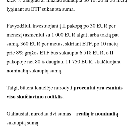
lyginant su ETF sukaupta suma.
Pavyzdžiui, investuojant į II pakopą po 30 EUR per
mėnesį (asmeniui su 1 000 EUR alga), arba tokią pat
sumą, 360 EUR per metus, skiriant ETF, po 10 metų
prie 8% grąžos ETF bus sukaupta 6 518 EUR, o II
pakopoje net 80% daugiau, 11 750 EUR, skaičiuojant
nominalią sukauptą sumą.
procentai yra esminis
Taigi, būtent lentelėje nurodyti
viso skaičiavimo rodiklis
.
realią
nominalią
Galiausiai, nurodau dvi sumas –
ir
sukauptą sumą.