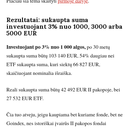
Plačiau šia tema skaityti
pirmoje dalyje
.
Rezultatai: sukaupta suma
investuojant 3% nuo 1000, 3000 arba
5000 EUR
Investuojant po 3% nuo 1 000 algos,
po 30 metų
sukaupta suma būtų 103 140 EUR, 54% daugiau nei
ETF sukaupta suma, kuri siektų 66 827 EUR,
skaičiuojant nominalia išraiška.
Reali sukaupta suma būtų 42 492 EUR II pakopoje, bei
27 532 EUR ETF.
Čia tuo atveju, jeigu kaupiama bet kuriame fonde, bet ne
Goindex, nes istoriškai įvairūs II pakopos fondai