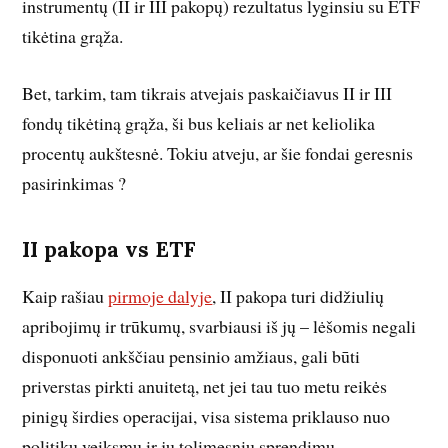
instrumentų (II ir III pakopų) rezultatus lyginsiu su ETF
tikėtina grąža.
Bet, tarkim, tam tikrais atvejais paskaičiavus II ir III
fondų tikėtiną grąža, ši bus keliais ar net keliolika
procentų aukštesnė. Tokiu atveju, ar šie fondai geresnis
pasirinkimas ?
II pakopa vs ETF
Kaip rašiau
pirmoje dalyje
, II pakopa turi didžiulių
apribojimų ir trūkumų, svarbiausi iš jų – lėšomis negali
disponuoti ankščiau pensinio amžiaus, gali būti
priverstas pirkti anuitetą, net jei tau tuo metu reikės
pinigų širdies operacijai, visa sistema priklauso nuo
politikų veiksmų ir jų tolimesnių sprendimų.