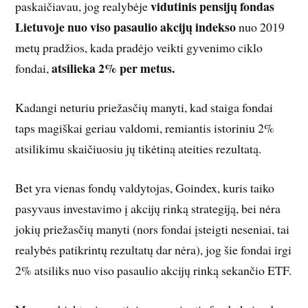
vidutinis pensijų fondas
paskaičiavau, jog realybėje
Lietuvoje nuo viso pasaulio akcijų indekso
nuo 2019
metų pradžios, kada pradėjo veikti gyvenimo ciklo
atsilieka 2% per metus.
fondai,
Kadangi neturiu priežasčių manyti, kad staiga fondai
taps magiškai geriau valdomi, remiantis istoriniu 2%
atsilikimu skaičiuosiu jų tikėtiną ateities rezultatą.
Bet yra vienas fondų valdytojas, Goindex, kuris taiko
pasyvaus investavimo į akcijų rinką strategiją, bei nėra
jokių priežasčių manyti (nors fondai įsteigti neseniai, tai
realybės patikrintų rezultatų dar nėra), jog šie fondai irgi
2% atsiliks nuo viso pasaulio akcijų rinką sekančio ETF.