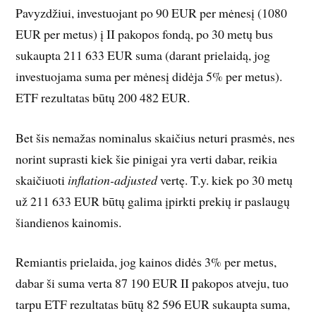
Pavyzdžiui, investuojant po 90 EUR per mėnesį (1080
EUR per metus) į II pakopos fondą, po 30 metų bus
sukaupta 211 633 EUR suma (darant prielaidą, jog
investuojama suma per mėnesį didėja 5% per metus).
ETF rezultatas būtų 200 482 EUR.
Bet šis nemažas nominalus skaičius neturi prasmės, nes
norint suprasti kiek šie pinigai yra verti dabar, reikia
skaičiuoti
inflation-adjusted
vertę. T.y. kiek po 30 metų
už 211 633 EUR būtų galima įpirkti prekių ir paslaugų
šiandienos kainomis.
Remiantis prielaida, jog kainos didės 3% per metus,
dabar ši suma verta 87 190 EUR II pakopos atveju, tuo
tarpu ETF rezultatas būtų 82 596 EUR sukaupta suma,