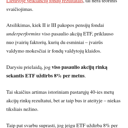
Lietuvoje veikiančių fondų rezultatais
, tai nėra teorinis
svaičiojimas.
Atsilikimas, kiek II ir III pakopos pensijų fondai
underperformins
viso pasaulio akcijų ETF, priklauso
nuo įvairių faktorių, kurių du esminiai – įvairūs
valdymo mokesčiai ir fondų valdytojų klaidos.
viso pasaulio akcijų rinką
Darysiu prielaidą, jog
sekantis ETF uždirbs 8% per metus
.
Tai skaičius artimas istoriniam pastarųjų 40-ies metų
akcijų rinkų rezultatui, bet ar taip bus ir ateityje – niekas
tiksliais nežino.
Taip pat svarbu suprasti, jog jeigu ETF uždirba 8% per