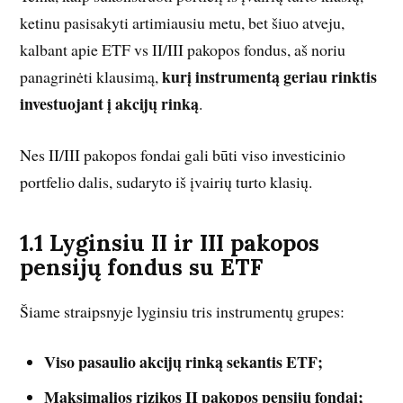
ketinu pasisakyti artimiausiu metu, bet šiuo atveju,
kalbant apie ETF vs II/III pakopos fondus, aš noriu
kurį instrumentą geriau rinktis
panagrinėti klausimą,
investuojant į akcijų rinką
.
Nes II/III pakopos fondai gali būti viso investicinio
portfelio dalis, sudaryto iš įvairių turto klasių.
1.1 Lyginsiu II ir III pakopos
pensijų fondus su ETF
Šiame straipsnyje lyginsiu tris instrumentų grupes:
Viso pasaulio akcijų rinką sekantis ETF;
Maksimalios rizikos II pakopos pensijų fondai;