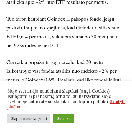
atsilieka apie ~2% nuo ETF rezultato per metus.
Tuo tarpu kaupiant Goindex II pakopos fonde, jeigu
pasitvirtintų mano spėjimas, kad Goindex atsiliks nuo
ETF 0,6% per metus, sukaupta suma po 30 metų būtų
net 92% didesnė nei ETF.
Čia reikia pripažinti, jog nerealu, kad 30 metų
laikotarpyje visi fondai atsiliks nuo indekso ~2% per
metus, o Goindex 0,6%. Realiau, kad likę fondai laikui
bėgant pradės atsilikinėti mažiau, jeigu irgi pradės
Šioje svetainėja naudojami slapukai (angl. Cookies).
Išjungami šį pranešimą arba toliau naršydami šioje
vadovautis pasyvaus investavimo metodologiją.
svetainėje sutinkate su slapukų naudojimo politika.
Skaityti
plačiau
Taip pat tikėtina, jog visų fondų valdomo mokesčiai
Slapukų nustatymai
Sutinku
mažės, bei atsilikimas irgi mažės.