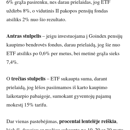
6% grąža pasirenku, nes darau prielaidas, jog ETF
uždirbs 8%, o vidutinis II pakopos pensijų fondas
atsiliks 2% nuo šio rezultato.
Antras stulpelis
– jeigu investuojama į Goindex pensijų
kaupimo bendrovės fondus, darau prielaidą, jog šie nuo
ETF atsiliks po 0,6% per metus, bei metinė grąža sieks
7,4%.
trečias stulpelis
O
– ETF sukaupta suma, darant
prielaidą, jog lėšos pasiimamos iš karto kaupimo
laikotarpio pabaigoje, sumokant gyventojų pajamų
mokestį 15% tarifu.
procentai lentelėje reiškia
Dar vienas pastebėjimas,
,
kiek % daugiau ar mažiau sukaupta po 10, 20 ar 30 metų