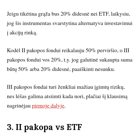
Jeigu tikėtina grąža bus 20% didesnė nei ETF, laikysiu,
jog šis instrumentas svarstytina alternatyva investavimui
į akcijų rinką.
Kodėl II pakopos fondui reikalauju 50% perviršio, o III
pakopos fondui vos 20%, t.y. jog galutinė sukaupta suma
būtų 50% arba 20% didesnė, paaiškinti nesunku.
III pakopos fondai turi ženkliai mažiau įgimtų rizikų,
nes lėšas galima atsiimti kada nori, plačiai šį klausimą
nagrinėjau
pirmoje dalyje
.
3. II pakopa vs ETF