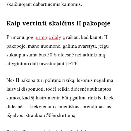
skaičiuojant dabartinėmis kainomis.
Kaip vertinti skaičius II pakopoje
Primenu, jog
pirmoje dalyje
rašiau, kad kaupti II
pakopoje, mano nuomone, galima svarstyti, jeigu
sukaupta suma bus 50% didesnė nei atitinkamą
atlyginimo dalį investuojant į ETF.
Nes II pakopa turi politinę riziką, lėšomis negalima
laisvai disponuoti, todėl reikia didesnės sukauptos
sumos, kad šį instrumentą būtų galima rinktis. Kiek
didesnės – kiekvienam asmeniškas sprendimas, aš
išgalvos ištraukiau 50% skirtumą.