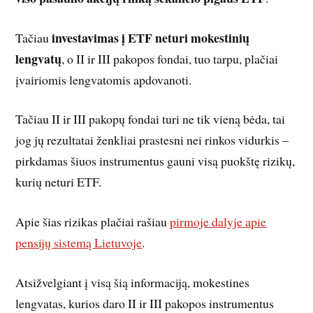
investavimas į ETF neturi mokestinių
Tačiau
lengvatų
, o II ir III pakopos fondai, tuo tarpu, plačiai
įvairiomis lengvatomis apdovanoti.
Tačiau II ir III pakopų fondai turi ne tik vieną bėda, tai
jog jų rezultatai ženkliai prastesni nei rinkos vidurkis –
pirkdamas šiuos instrumentus gauni visą puokštę rizikų,
kurių neturi ETF.
Apie šias rizikas plačiai rašiau
pirmoje dalyje apie
pensijų sistemą Lietuvoje
.
Atsižvelgiant į visą šią informaciją, mokestines
lengvatas, kurios daro II ir III pakopos instrumentus