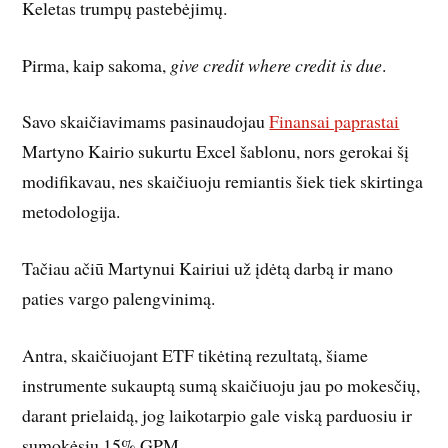
Keletas trumpų pastebėjimų.
Pirma, kaip sakoma,
give credit where credit is due
.
Savo skaičiavimams pasinaudojau
Finansai paprastai
Martyno Kairio sukurtu Excel šablonu, nors gerokai šį
modifikavau, nes skaičiuoju remiantis šiek tiek skirtinga
metodologija.
Tačiau ačiū Martynui Kairiui už įdėtą darbą ir mano
paties vargo palengvinimą.
Antra, skaičiuojant ETF tikėtiną rezultatą, šiame
instrumente sukauptą sumą skaičiuoju jau po mokesčių,
darant prielaidą, jog laikotarpio gale viską parduosiu ir
sumokėsiu 15% GPM.