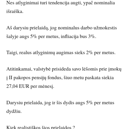
Nes atlyginimai turi tendencija augti, ypač nominalia
išraiška.
Aš darysiu prielaidą, jog nominalus darbo užmokestis
šalyje augs 5% per metus, infliacija bus 3%.
Taigi, realus atlyginimų augimas sieks 2% per metus.
Atitinkamai, valstybė prisideda savo lėšomis prie įmokų
į II pakopos pensijų fondus, šiuo metu paskata siekia
27,04 EUR per mėnesį.
Darysiu prielaida, jog ir šis dydis augs 5% per metus
dydžiu.
Kiek realistiškos šios prielaidos ?