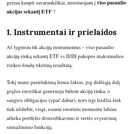
viso pasaulio
geriau kaupti savarankiškai, investuojant į
akcijas sekantį ETF
?
1. Instrumentai ir prielaidos
Aš lyginsiu tik akcijų instrumentus – viso pasaulio
akcijų rinką sekantį ETF vs II/III pakopos maksimalios
rizikos fondų tikėtiną rezultatą.
Tokį mano pasirinkimą lemia faktas, jog didžiąją dalį
grąžos istoriškai generuoja būtent akcijų rinka, o
saugios obligacijos (ypač dabar), nors irgi leidžia šiek
tiek uždirbti, visgi, esamu istoriniu momentu labiau
atlieka portfelio diversifikavimo ir vertės svyravimų
sumažinimo funkciją.