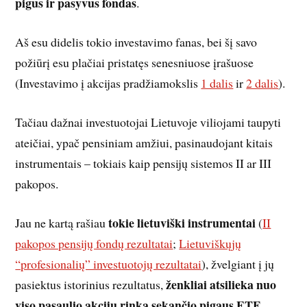
pigus ir pasyvus fondas
.
Aš esu didelis tokio investavimo fanas, bei šį savo
požiūrį esu plačiai pristatęs senesniuose įrašuose
(Investavimo į akcijas pradžiamokslis
1 dalis
ir
2 dalis
).
Tačiau dažnai investuotojai Lietuvoje viliojami taupyti
ateičiai, ypač pensiniam amžiui, pasinaudojant kitais
instrumentais – tokiais kaip pensijų sistemos II ar III
pakopos.
tokie lietuviški instrumentai
Jau ne kartą rašiau
(
II
pakopos pensijų fondų rezultatai
;
Lietuviškųjų
“profesionalių” investuotojų rezultatai
), žvelgiant į jų
ženkliai atsilieka
nuo
pasiektus istorinius rezultatus,
viso pasaulio akcijų rinką sekančio pigaus ETF
.