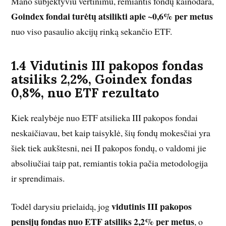
Mano subjektyviu vertinimu, remiantis fondų kainodara,
Goindex fondai turėtų atsilikti apie ~0,6% per metus
nuo viso pasaulio akcijų rinką sekančio ETF.
1.4 Vidutinis III pakopos fondas
atsiliks 2,2%, Goindex fondas
0,8%, nuo ETF rezultato
Kiek realybėje nuo ETF atsilieka III pakopos fondai
neskaičiavau, bet kaip taisyklė, šių fondų mokesčiai yra
šiek tiek aukštesni, nei II pakopos fondų, o valdomi jie
absoliučiai taip pat, remiantis tokia pačia metodologija
ir sprendimais.
vidutinis III pakopos
Todėl darysiu prielaidą, jog
pensijų fondas nuo ETF atsiliks 2,2% per metus
, o