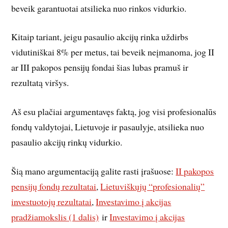
beveik garantuotai atsilieka nuo rinkos vidurkio.
Kitaip tariant, jeigu pasaulio akcijų rinka uždirbs
vidutiniškai 8% per metus, tai beveik neįmanoma, jog II
ar III pakopos pensijų fondai šias lubas pramuš ir
rezultatą viršys.
Aš esu plačiai argumentavęs faktą, jog visi profesionalūs
fondų valdytojai, Lietuvoje ir pasaulyje, atsilieka nuo
pasaulio akcijų rinkų vidurkio.
Šią mano argumentaciją galite rasti įrašuose:
II pakopos
pensijų fondų rezultatai
,
Lietuviškųjų “profesionalių”
investuotojų rezultatai
,
Investavimo į akcijas
pradžiamokslis (1 dalis)
ir
Investavimo į akcijas