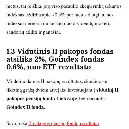
metus, tai reiškia, jog viso pasaulio akcijų rinką sekantis
indeksas uždirba apie ~0,5% per metus daugiau, nes
indeksui nereikia mokesčių nuo dividendų mokėti,
sandorių atlikti ir panašiai.
1.3 Vidutinis II pakopos fondas
atsiliks 2%, Goindex fondas
0,6%, nuo ETF rezultato
Modeliuodamas II pakopų rezultatus, skaičiuosiu
vidutinį II
tikėtiną grąžą dviem atvejais: investuojant į
pakopos pensijų fondą Lietuvoje
, bei renkantis
Goindex II fondą
.
Savo įraše
II pakopos pensijų fondų rezultatai