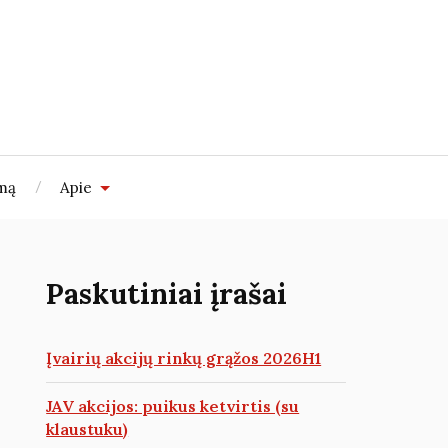
imą
Apie
Paskutiniai įrašai
Įvairių akcijų rinkų grąžos 2026H1
JAV akcijos: puikus ketvirtis (su
klaustuku)