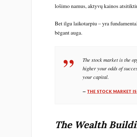
lošimo namus, aktyvų kainos atsitikti
Bet ilgu laikotarpiu – yra fundamental
bėgant auga.
The stock market is the op
higher your odds of succes
your capital.
THE STOCK MARKET IS
The Wealth Build