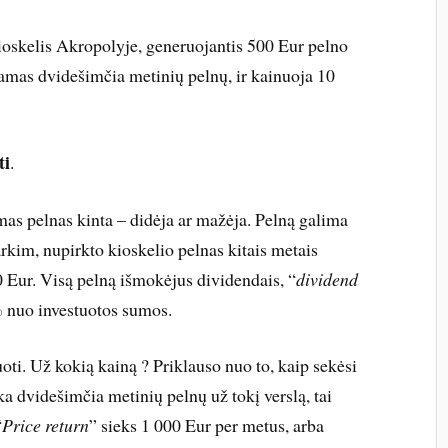
oskelis Akropolyje, generuojantis 500 Eur pelno
namas dvidešimčia metinių pelnų, ir kainuoja 10
ti
.
mas pelnas kinta – didėja ar mažėja. Pelną galima
kim, nupirkto kioskelio pelnas kitais metais
 Eur. Visą pelną išmokėjus dividendais, “
dividend
% nuo investuotos sumos.
oti. Už kokią kainą ? Priklauso nuo to, kaip sekėsi
oka dvidešimčia metinių pelnų už tokį verslą, tai
“
Price return
” sieks 1 000 Eur per metus, arba