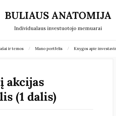
BULIAUS ANATOMIJA
Individualaus investuotojo memuarai
rašai ir temos
Mano portfelis
Knygos apie investav
į akcijas
s (1 dalis)