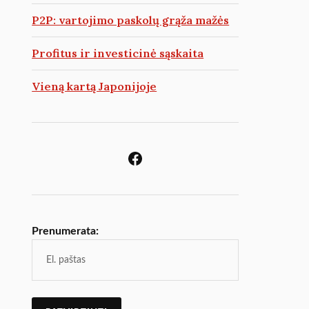
P2P: vartojimo paskolų grąža mažės
Profitus ir investicinė sąskaita
Vieną kartą Japonijoje
Prenumerata: