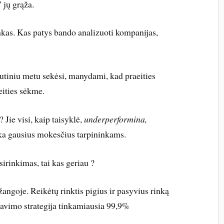
 jų grąža.
inkas. Kas patys bando analizuoti kompanijas,
utiniu metu sekėsi, manydami, kad praeities
eities sėkme.
 Jie visi, kaip taisyklė,
underperformina,
ka gausius mokesčius tarpininkams.
irinkimas, tai kas geriau ?
įžangoje. Reikėtų rinktis pigius ir pasyvius rinką
tavimo strategija tinkamiausia 99,9%