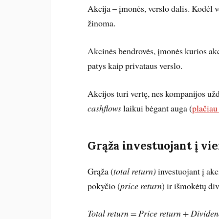
Akcija – įmonės, verslo dalis. Kodėl ve
žinoma.
Akcinės bendrovės, įmonės kurios akci
patys kaip privataus verslo.
Akcijos turi vertę, nes kompanijos už
cashflows
laikui bėgant auga (
plačiau
Grąža investuojant į vi
Grąža (
total return)
investuojant į ak
pokyčio (
price return
) ir išmokėtų di
Total return = Price return + Dividen