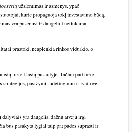
looserių
užsiėmimas ir asmenys, ypač
estuotojai, kurie propaguoja tokį investavimo būdą,
imas yra pasenusi ir daugeliui netinkama
tatai prastoki, neaplenkia rinkos vidurkio, o
.
ausių turto klasių pasaulyje. Tačiau pati turto
as strategijos, pasižymi sudėtingumu ir įvairove.
ų dalyviais yra daugelis, dažnu atveju irgi
čia bus pasakyta lygiai taip pat padės suprasti ir