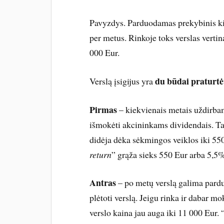
Pavyzdys. Parduodamas prekybinis ki
per metus. Rinkoje toks verslas verti
000 Eur.
du būdai praturtė
Verslą įsigijus yra
Pirmas
– kiekvienais metais uždirba
išmokėti akcininkams dividendais. Tar
didėja dėka sėkmingos veiklos iki 550
return
” grąža sieks 550 Eur arba 5,5
Antras
– po metų verslą galima pardu
plėtoti verslą. Jeigu rinka ir dabar m
verslo kaina jau auga iki 11 000 Eur. 