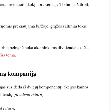
rta investuoti į kokį nors verslą ? Tikintis uždirbti,
jomis prekiaujama biržoje, grąžos šaltiniai tokie
dirbtą pelną išmoka akcininkams dividendais, o šie
 šia tema
).
eną kompaniją
cijas susideda iš dviejų komponentų: akcijos kainos
videndų (
dividend return
).
d return
.