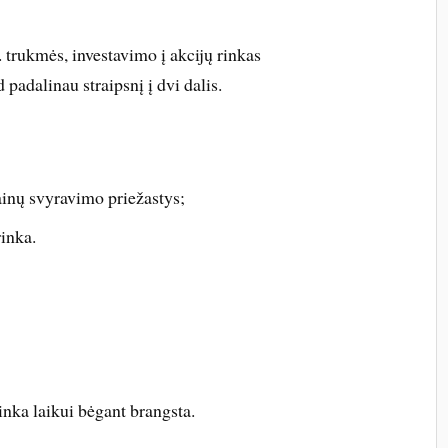
. trukmės, investavimo į akcijų rinkas
 padalinau straipsnį į dvi dalis.
kainų svyravimo priežastys;
rinka.
inka laikui bėgant brangsta.