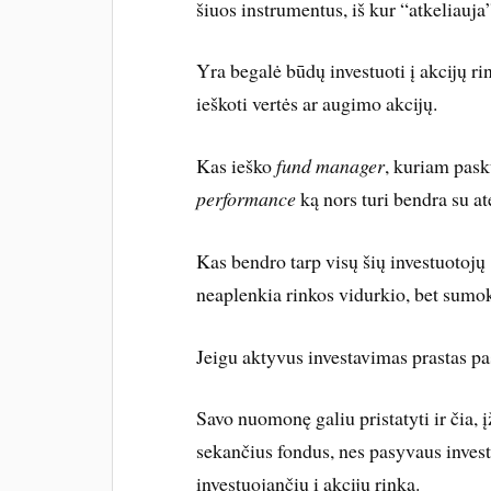
šiuos instrumentus, iš kur “atkeliauja”
Yra begalė būdų investuoti į akcijų r
ieškoti vertės ar augimo akcijų.
Kas ieško
fund manager
, kuriam pask
performance
ką nors turi bendra su at
Kas bendro tarp visų šių investuotojų ?
neaplenkia rinkos vidurkio, bet sumo
Jeigu aktyvus investavimas prastas pas
Savo nuomonę galiu pristatyti ir čia, 
sekančius fondus, nes pasyvaus inves
investuojančių į akcijų rinką.