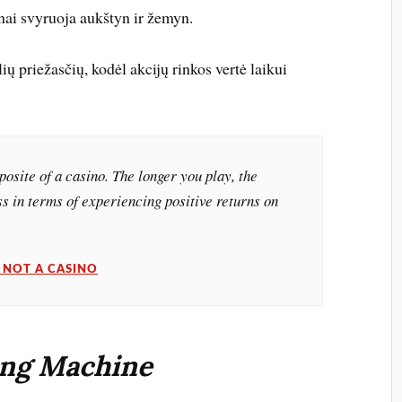
nai svyruoja aukštyn ir žemyn.
ių priežasčių, kodėl akcijų rinkos vertė laikui
posite of a casino. The longer you play, the
s in terms of experiencing positive returns on
 NOT A CASINO
ing Machine