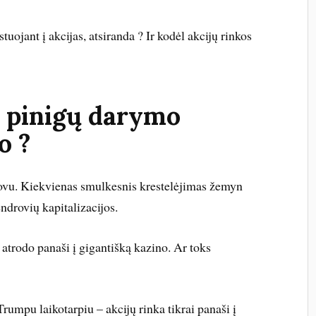
stuojant į akcijas, atsiranda ? Ir kodėl akcijų rinkos
 – pinigų darymo
o ?
tovu. Kiekvienas smulkesnis krestelėjimas žemyn
ndrovių kapitalizacijos.
atrodo panaši į gigantišką kazino. Ar toks
Trumpu laikotarpiu – akcijų rinka tikrai panaši į