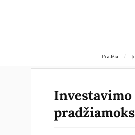
Pradžia
Į
Investavimo 
pradžiamoksli