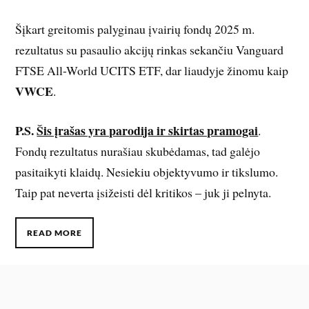
Šįkart greitomis palyginau įvairių fondų 2025 m.
rezultatus su pasaulio akcijų rinkas sekančiu Vanguard
FTSE All-World UCITS ETF, dar liaudyje žinomu kaip
VWCE
.
P.S.
Šis įrašas yra parodija ir skirtas pramogai
.
Fondų rezultatus nurašiau skubėdamas, tad galėjo
pasitaikyti klaidų. Nesiekiu objektyvumo ir tikslumo.
Taip pat neverta įsižeisti dėl kritikos – juk ji pelnyta.
READ MORE