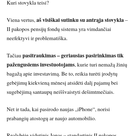
Kuri stovykla teisi?
aš visiškai sutinku su antrąja stovykla
Viena vertus,
–
II pakopos pensijų fondų sistema yra vimdančiai
neefektyvi ir problematiška.
pasitraukimas – geriausias pasirinkimas tik
Tačiau
pažengusiems investuotojams
, kurie turi nemažą žinių
bagažą apie investavimą. Be to, reikia turėti įrodytų
gebėjimų kiekvieną mėnesį atsidėti dalį pajamų bei
sugebėjimą santaupų neiššvaistyti dešimtmečiais.
Net ir tada, kai pasirodo naujas „iPhone“, norisi
prabangių atostogų ar naujo automobilio.
Realybėje vidutinis Jonas – standartinis II pakopos