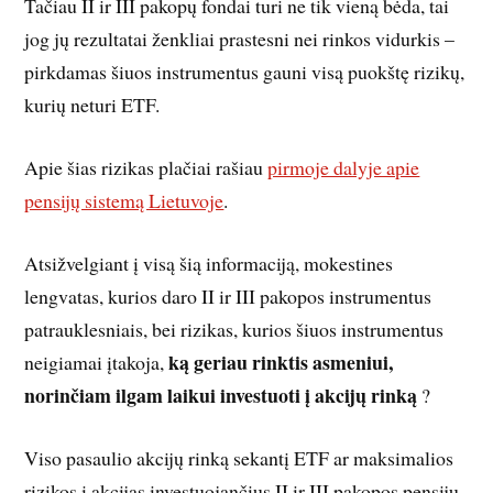
Tačiau II ir III pakopų fondai turi ne tik vieną bėda, tai
jog jų rezultatai ženkliai prastesni nei rinkos vidurkis –
pirkdamas šiuos instrumentus gauni visą puokštę rizikų,
kurių neturi ETF.
Apie šias rizikas plačiai rašiau
pirmoje dalyje apie
pensijų sistemą Lietuvoje
.
Atsižvelgiant į visą šią informaciją, mokestines
lengvatas, kurios daro II ir III pakopos instrumentus
patrauklesniais, bei rizikas, kurios šiuos instrumentus
ką geriau rinktis asmeniui,
neigiamai įtakoja,
norinčiam ilgam laikui investuoti į akcijų rinką
?
Viso pasaulio akcijų rinką sekantį ETF ar maksimalios
rizikos į akcijas investuojančius II ir III pakopos pensijų