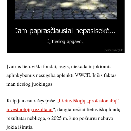
Įvairūs lietuviški fondai, regis, niekada ir jokiomis
aplinkybėmis nesugeba aplenkti VWCE. Ir šis faktas
man tiesiog juokingas.
Kaip jau esu rašęs įraše „
Lietuviškųjų „profesionalių“
investuotojų rezultatai
“, daugiamečiai lietuviškų fondų
rezultatai neblizga, o 2025 m. šiuo požiūriu nebuvo
jokia išimtis.