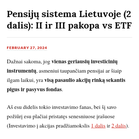
Pensijų sistema Lietuvoje (2
dalis): II ir III pakopa vs ETF
FEBRUARY 27, 2024
vienas geriausių investicinių
Dažnai sakoma, jog
instrumentų
, asmeniui taupančiam pensijai ar šiaip
visą pasaulio akcijų rinką sekantis
ilgam laikui, yra
pigus ir pasyvus fondas
.
Aš esu didelis tokio investavimo fanas, bei šį savo
požiūrį esu plačiai pristatęs senesniuose įrašuose
(Investavimo į akcijas pradžiamokslis
1 dalis
ir
2 dalis
).