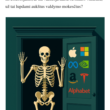
už tai lupdami aukštus valdymo mokesčius?