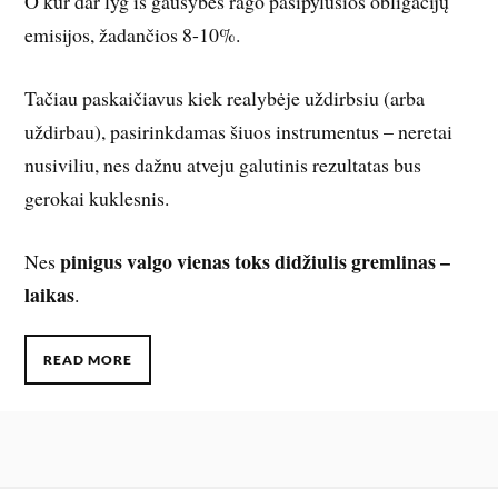
O kur dar lyg iš gausybės rago pasipylusios obligacijų
emisijos, žadančios 8-10%.
Tačiau paskaičiavus kiek realybėje uždirbsiu (arba
uždirbau), pasirinkdamas šiuos instrumentus – neretai
nusiviliu, nes dažnu atveju galutinis rezultatas bus
gerokai kuklesnis.
pinigus valgo vienas toks didžiulis gremlinas –
Nes
laikas
.
READ MORE