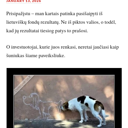
JANUARY 13, 2026
Prisipažįstu – man kartais patinka pasišaipyti iš
lietuviškų fondų rezultatų. Ne iš piktos valios, o todėl,
kad jų rezultatai tiesiog patys to prašosi.
O investuotojai, kurie juos renkasi, neretai jaučiasi kaip
šuniukas šiame paveiksliuke.