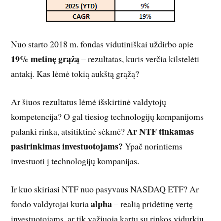
Nuo starto 2018 m. fondas vidutiniškai uždirbo apie
19% metinę grąžą
– rezultatas, kuris verčia kilstelėti
antakį. Kas lėmė tokią aukštą grąžą?
Ar šiuos rezultatus lėmė išskirtinė valdytojų
kompetencija? O gal tiesiog technologijų kompanijoms
Ar NTF tinkamas
palanki rinka, atsitiktinė sėkmė?
pasirinkimas investuotojams?
Ypač norintiems
investuoti į technologijų kompanijas.
Ir kuo skiriasi NTF nuo pasyvaus NASDAQ ETF? Ar
alpha
fondo valdytojai kuria
– realią pridėtinę vertę
investuotojams, ar tik važiuoja kartu su rinkos vidurkiu,