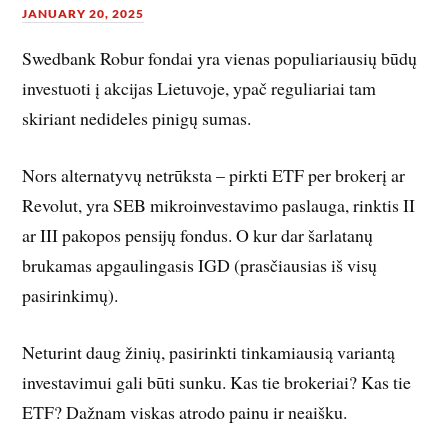
JANUARY 20, 2025
Swedbank Robur fondai yra vienas populiariausių būdų
investuoti į akcijas Lietuvoje, ypač reguliariai tam
skiriant nedideles pinigų sumas.
Nors alternatyvų netrūksta – pirkti ETF per brokerį ar
Revolut, yra SEB mikroinvestavimo paslauga, rinktis II
ar III pakopos pensijų fondus. O kur dar šarlatanų
brukamas apgaulingasis IGD (prasčiausias iš visų
pasirinkimų).
Neturint daug žinių, pasirinkti tinkamiausią variantą
investavimui gali būti sunku. Kas tie brokeriai? Kas tie
ETF? Dažnam viskas atrodo painu ir neaišku.