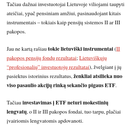
Tačiau dažnai investuotojai Lietuvoje viliojami taupyti
ateičiai, ypač pensiniam amžiui, pasinaudojant kitais
instrumentais – tokiais kaip pensijų sistemos II ar III
pakopos.
tokie lietuviški instrumentai
Jau ne kartą rašiau
(
II
pakopos pensijų fondų rezultatai
;
Lietuviškųjų
“profesionalių” investuotojų rezultatai
), žvelgiant į jų
ženkliai atsilieka
nuo
pasiektus istorinius rezultatus,
viso pasaulio akcijų rinką sekančio pigaus ETF
.
investavimas į ETF neturi mokestinių
Tačiau
lengvatų
, o II ir III pakopos fondai, tuo tarpu, plačiai
įvairiomis lengvatomis apdovanoti.