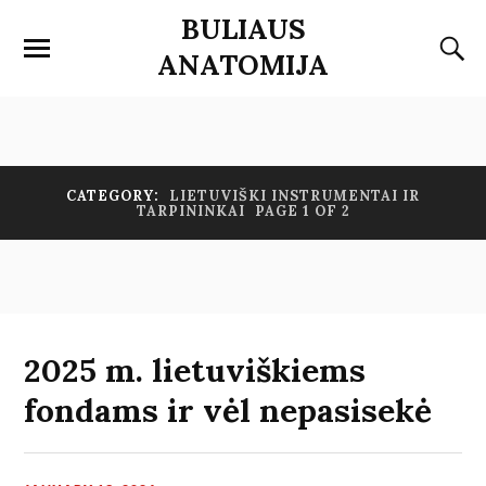
BULIAUS
ANATOMIJA
CATEGORY:
LIETUVIŠKI INSTRUMENTAI IR
TARPININKAI
PAGE 1 OF 2
2025 m. lietuviškiems
fondams ir vėl nepasisekė