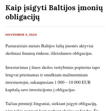
Kaip įsigyti Baltijos įmonių
obligacijų
NOVEMBER 4, 2024
Pastaraisiais metais Baltijos šalių įmonės aktyviai
skolinasi finansų rinkose, išleisdamos obligacijas.
Investavimas į šiuos skolos vertybinius popierius tapo
lengvai prieinamas ir smulkiam mažmeniniam
investuotojui, sukaupusiam 1 000 – 10 000 EUR
kapitalą savo investicijoms į obligacijas.
Tačiau pirmieji žingsniai, siekiant įsigyti obligacijų,
nėra tokie paprasti kaip perkant akcijas ar fondus. Šis