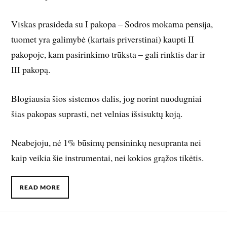
Viskas prasideda su I pakopa – Sodros mokama pensija,
tuomet yra galimybė (kartais priverstinai) kaupti II
pakopoje, kam pasirinkimo trūksta – gali rinktis dar ir
III pakopą.
Blogiausia šios sistemos dalis, jog norint nuodugniai
šias pakopas suprasti, net velnias išsisuktų koją.
Neabejoju, nė 1% būsimų pensininkų nesupranta nei
kaip veikia šie instrumentai, nei kokios grąžos tikėtis.
READ MORE