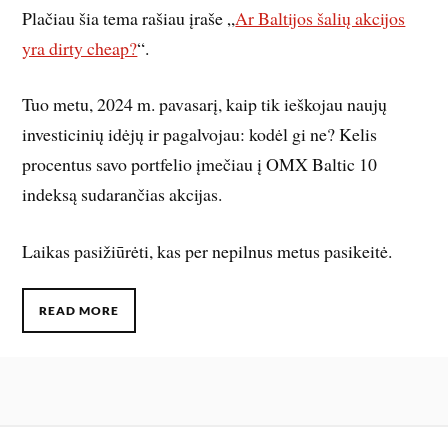
Plačiau šia tema rašiau įraše „
Ar Baltijos šalių akcijos
yra dirty cheap?
“.
Tuo metu, 2024 m. pavasarį, kaip tik ieškojau naujų
investicinių idėjų ir pagalvojau: kodėl gi ne? Kelis
procentus savo portfelio įmečiau į OMX Baltic 10
indeksą sudarančias akcijas.
Laikas pasižiūrėti, kas per nepilnus metus pasikeitė.
READ MORE