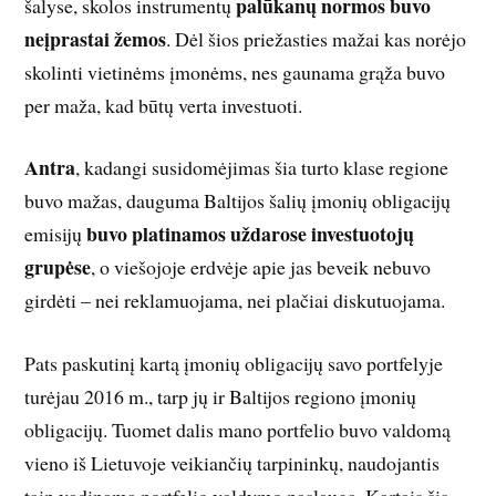
palūkanų normos buvo
šalyse, skolos instrumentų
neįprastai žemos
. Dėl šios priežasties mažai kas norėjo
skolinti vietinėms įmonėms, nes gaunama grąža buvo
per maža, kad būtų verta investuoti.
Antra
, kadangi susidomėjimas šia turto klase regione
buvo mažas, dauguma Baltijos šalių įmonių obligacijų
buvo platinamos uždarose investuotojų
emisijų
grupėse
, o viešojoje erdvėje apie jas beveik nebuvo
girdėti – nei reklamuojama, nei plačiai diskutuojama.
Pats paskutinį kartą įmonių obligacijų savo portfelyje
turėjau 2016 m., tarp jų ir Baltijos regiono įmonių
obligacijų. Tuomet dalis mano portfelio buvo valdomą
vieno iš Lietuvoje veikiančių tarpininkų, naudojantis