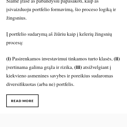
Šiame įraše aš pabandysiu papasakoti, kaip aš
įsivaizduoju portfelio formavimą, šio proceso logiką ir
žingsnius.
Į portfelio sudarymą aš žiūriu kaip į kelerių žingsnių
procesą:
(i)
(ii)
Pasirenkamos investavimui tinkamos turto klasės,
(iii)
įvertinama galima grąža ir rizika,
atsižvelgiant į
kiekvieno asmenines savybes ir poreikius sudaromas
diversifikuotas (arba ne) portfelis.
READ MORE