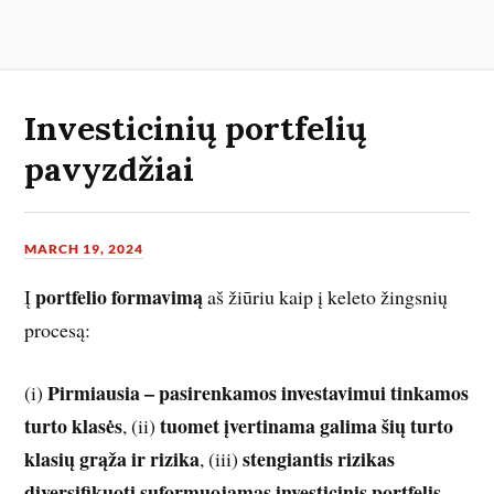
Investicinių portfelių
pavyzdžiai
MARCH 19, 2024
portfelio formavimą
Į
aš žiūriu kaip į keleto žingsnių
procesą:
Pirmiausia – pasirenkamos investavimui tinkamos
(i)
turto klasės
tuomet įvertinama galima šių turto
, (ii)
klasių grąža ir rizika
stengiantis rizikas
, (iii)
diversifikuoti suformuojamas investicinis portfelis
.