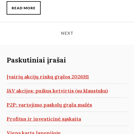
READ MORE
NEXT
Paskutiniai įrašai
Įvairių akcijų rinkų grąžos 2026H1
JAV akcijos: puikus ketvirtis (su klaustuku)
P2P: vartojimo paskolų grąža mažės
Profitus ir investicinė sąskaita
Vieną kartą Japonijoje