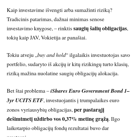
Kaip investavime išvengti arba sumažinti riziką?
Tradicinis patarimas, dažnai minimas senose
saugių šalių obligacijas
investavimo knygose, – rinktis
,
tokių kaip JAV, Vokietija ar panašiai.
Tokiu atveju „
buy and hold
“ ilgalaikis investuotojas savo
portfelio, sudaryto iš akcijų ir kitų rizikingų turto klasių,
riziką mažina nuolatine saugių obligacijų alokacija.
Bet štai problema –
iShares Euro Government Bond 1–
3yr UCITS ETF
, investuojantis į trumpalaikes euro
per pastarąjį
zonos vyriausybių obligacijas,
dešimtmetį uždirbo vos 0,37% metinę grąžą
. Ilgo
laikotarpio obligacijų fondų rezultatai buvo dar
prastesni.