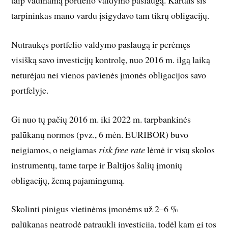
taip vadinamą portfelio valdymo paslaugą. Kartais šis
tarpininkas mano vardu įsigydavo tam tikrų obligacijų.
Nutraukęs portfelio valdymo paslaugą ir perėmęs
visišką savo investicijų kontrolę, nuo 2016 m. ilgą laiką
neturėjau nei vienos pavienės įmonės obligacijos savo
portfelyje.
Gi nuo tų pačių 2016 m. iki 2022 m. tarpbankinės
palūkanų normos (pvz., 6 mėn. EURIBOR) buvo
neigiamos, o neigiamas
risk free rate
lėmė ir visų skolos
instrumentų, tame tarpe ir Baltijos šalių įmonių
obligacijų, žemą pajamingumą.
Skolinti pinigus vietinėms įmonėms už 2–6 %
palūkanas neatrodė patraukli investicija, todėl kam gi tos