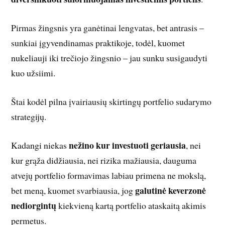
Pirmas žingsnis yra ganėtinai lengvatas, bet antrasis –
sunkiai įgyvendinamas praktikoje, todėl, kuomet
nukeliauji iki trečiojo žingsnio – jau sunku susigaudyti
kuo užsiimi.
Štai kodėl pilna įvairiausių skirtingų portfelio sudarymo
strategijų.
nežino kur investuoti geriausia
Kadangi niekas
, nei
kur grąža didžiausia, nei rizika mažiausia, dauguma
atvejų portfelio formavimas labiau primena ne mokslą,
galutinė keverzonė
bet meną, kuomet svarbiausia, jog
nediorgintų
kiekvieną kartą portfelio ataskaitą akimis
permetus.