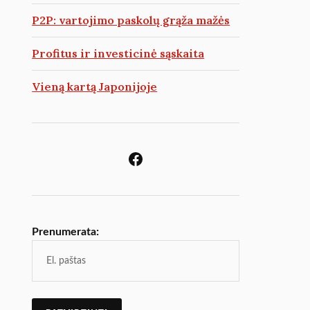
P2P: vartojimo paskolų grąža mažės
Profitus ir investicinė sąskaita
Vieną kartą Japonijoje
Prenumerata: