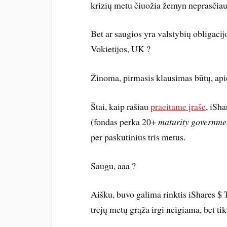
krizių metu čiuožia žemyn neprasčiau 
Bet ar saugios yra valstybių obligacij
Vokietijos, UK ?
Žinoma, pirmasis klausimas būtų, apie
Štai, kaip rašiau
praeitame įraše
, iSh
(fondas perka 20+
maturity
governme
per paskutinius tris metus.
Saugu, aaa ?
Aišku, buvo galima rinktis iShares $
trejų metų grąža irgi neigiama, bet ti