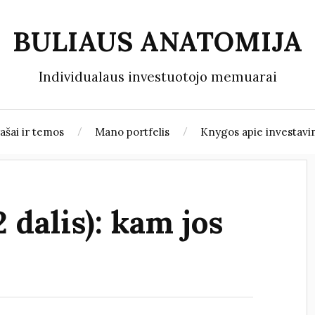
BULIAUS ANATOMIJA
Individualaus investuotojo memuarai
rašai ir temos
Mano portfelis
Knygos apie investav
2 dalis): kam jos
?