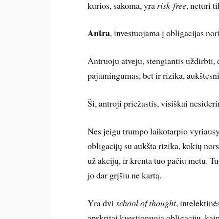
kurios, sakoma, yra
risk-free
, neturi 
Antra
, investuojama į obligacijas nor
Antruoju atveju, stengiantis uždirbti,
pajamingumas, bet ir rizika, aukštesni
Ši, antroji priežastis, visiškai nesider
Nes jeigu trumpo laikotarpio vyriausyb
obligacijų su aukšta rizika, kokių nor
už akcijų, ir krenta tuo pačiu metu. Tu
jo dar grįšiu ne kartą.
Yra dvi
school of thought
, intelektin
apskritai kvestionuoja obligacijų, kai