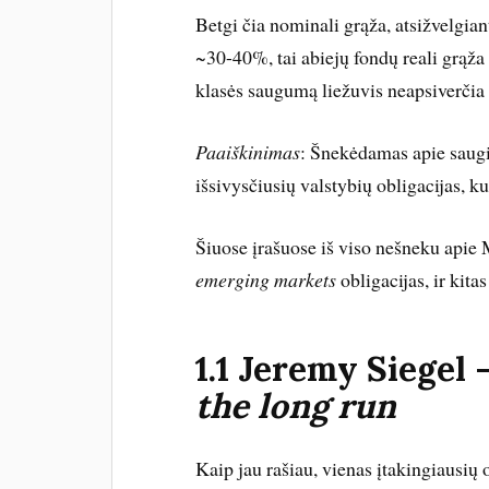
Betgi čia nominali grąža, atsižvelgian
~30-40%, tai abiejų fondų reali grąža 
klasės saugumą liežuvis neapsiverčia 
Paaiškinimas
: Šnekėdamas apie saugi
išsivysčiusių valstybių obligacijas, k
Šiuose įrašuose iš viso nešneku apie 
emerging markets
obligacijas, ir kita
1.1 Jeremy Siegel 
the long run
Kaip jau rašiau, vienas įtakingiausių o