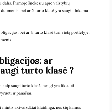
vi dalis. Pirmoje šnekėsiu apie valstybių
us duomenis, bei ar ši turto klasė yra saugi, tinkama
igacijas, bei ar ši turto klasė turi vietą portfelyje,
uomenis.
bligacijos: ar
saugi turto klasė ?
aip saugi turto klasė, nes gi yra fiksuoti
yruoti ir panašiai.
i mintis akivaizdžiai klaidinga, nes šių kainos