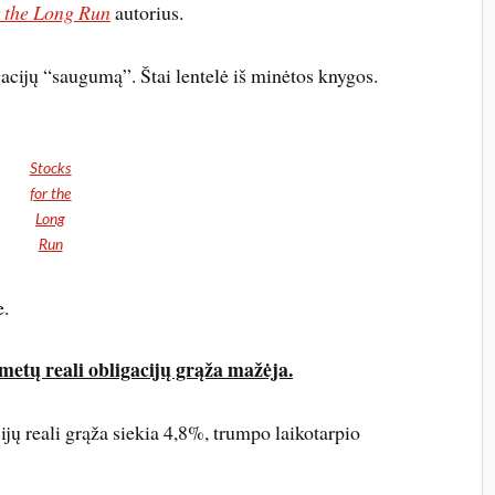
r the Long Run
autorius.
gacijų “saugumą”. Štai lentelė iš minėtos knygos.
Stocks
for the
Long
Run
e.
metų reali obligacijų grąža mažėja.
ijų reali grąža siekia 4,8%, trumpo laikotarpio