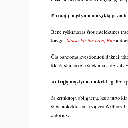
Pirmąją mąstymo mokyklą
pavadin
Bene ryškiausias šios intelektinės tra
knygos
Stocks for the Long Run
autori
Čia bandoma kvestionuoti dažnai atkar
klasė, šiuo atveju šnekama apie valsty
Antrąją mąstymo mokykl
ą galima p
Ši kritikuoja obligacijų, kaip turto k
šios mokyklos atstovų yra William J.
autorius.