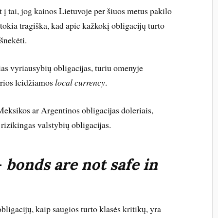
t į tai, jog kainos Lietuvoje per šiuos metus pakilo
tokia tragiška, kad apie kažkokį obligacijų turto
šnekėti.
as vyriausybių obligacijas, turiu omenyje
urios leidžiamos
local currency
.
Meksikos ar Argentinos obligacijas doleriais,
s rizikingas valstybių obligacijas.
–
bonds are not safe in
bligacijų, kaip saugios turto klasės kritikų, yra