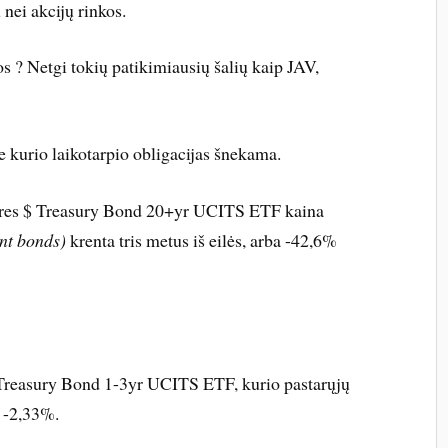
nei akcijų rinkos.
os ? Netgi tokių patikimiausių šalių kaip JAV,
 kurio laikotarpio obligacijas šnekama.
ares $ Treasury Bond 20+yr UCITS ETF kaina
nt bonds)
krenta tris metus iš eilės, arba -42,6%
 Treasury Bond 1-3yr UCITS ETF, kurio pastarųjų
k -2,33%.