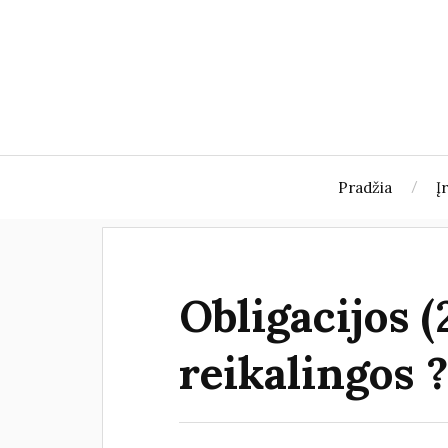
Pradžia
Į
Obligacijos (
reikalingos 