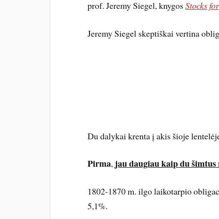
prof. Jeremy Siegel, knygos
Stocks fo
Jeremy Siegel skeptiškai vertina obli
Du dalykai krenta į akis šioje lentelėj
Pirma
jau daugiau kaip du šimtus 
,
1802-1870 m. ilgo laikotarpio obligac
5,1%.