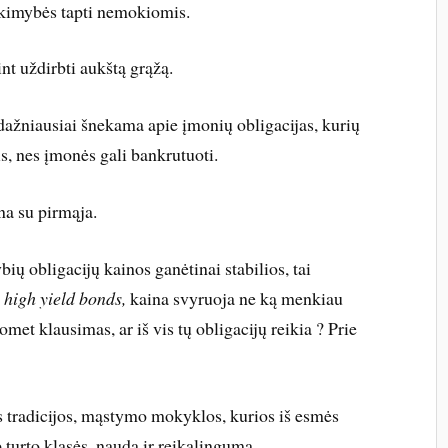
tikimybės tapti nemokiomis.
int uždirbti aukštą grąžą.
 dažniausiai šnekama apie įmonių obligacijas, kurių
s, nes įmonės gali bankrutuoti.
ina su pirmąja.
ių obligacijų kainos ganėtinai stabilios, tai
s
high yield bonds,
kaina svyruoja ne ką menkiau
omet klausimas, ar iš vis tų obligacijų reikia ? Prie
ės tradicijos, mąstymo mokyklos, kurios iš esmės
p turto klasės, naudą ir reikalingumą.