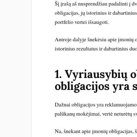
Šį įrašą aš nusprendžiau padalinti į d
obligacijas, jų istorinius ir dabartini
portfelio vertei išsaugoti.
Antroje dalyje šnekėsiu apie įmonių obl
istorinius rezultatus ir dabartinius d
1. Vyriausybių o
obligacijos yra 
Dažnai obligacijos yra reklamuojamos k
palūkanų mokėjimai, vertė neturėtų sv
Na, šnekant apie įmonių obligacijas, š