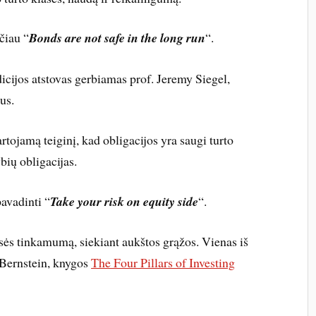
čiau “
Bonds are not safe in the long run
“.
dicijos atstovas gerbiamas prof. Jeremy Siegel,
us.
tojamą teiginį, kad obligacijos yra saugi turto
bių obligacijas.
avadinti “
Take your risk on equity side
“.
lasės tinkamumą, siekiant aukštos grąžos. Vienas iš
 Bernstein, knygos
The Four Pillars of Investing