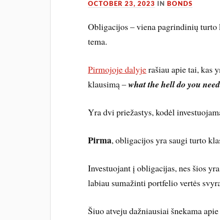
OCTOBER 23, 2023
IN
BONDS
Obligacijos – viena pagrindinių turto k
tema.
Pirmojoje dalyje
rašiau apie tai, kas y
klausimą –
what the hell do you nee
Yra dvi priežastys, kodėl investuojama
Pirma
, obligacijos yra saugi turto kla
Investuojant į obligacijas, nes šios y
labiau sumažinti portfelio vertės svy
Šiuo atveju dažniausiai šnekama apie 