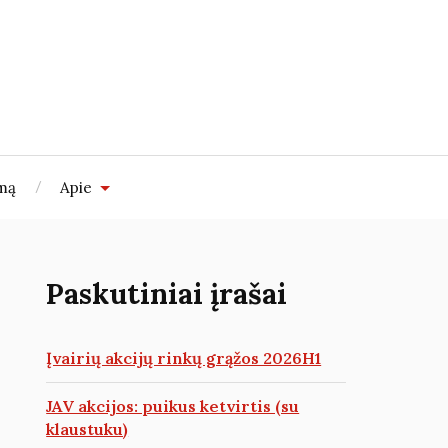
imą
Apie
Paskutiniai įrašai
Įvairių akcijų rinkų grąžos 2026H1
JAV akcijos: puikus ketvirtis (su
klaustuku)