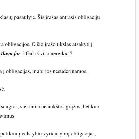
lasių pasaulyje. Šis įrašas antrasis obligacijų
ra obligacijos. O šio įrašo tikslas atsakyti į
d them for
?
Gal iš viso nereikia ?
 į obligacijas, ir abi jos nesuderinamos.
sė.
ra saugios, siekiama ne aukštos grąžos, bet kuo
ravimus.
patikimų valstybių vyriausybių obligacijas,