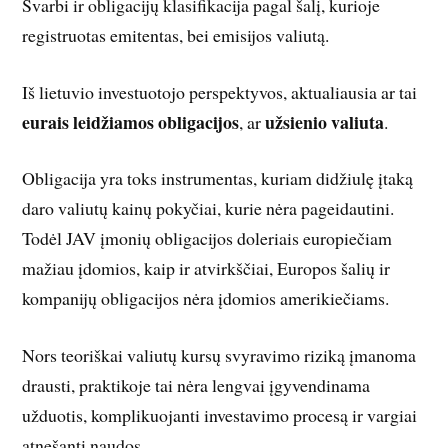
Svarbi ir obligacijų klasifikacija pagal šalį, kurioje
registruotas emitentas, bei emisijos valiutą.
Iš lietuvio investuotojo perspektyvos, aktualiausia ar tai
eurais leidžiamos obligacijos
užsienio valiuta
, ar
.
Obligacija yra toks instrumentas, kuriam didžiulę įtaką
daro valiutų kainų pokyčiai, kurie nėra pageidautini.
Todėl JAV įmonių obligacijos doleriais europiečiam
mažiau įdomios, kaip ir atvirkščiai, Europos šalių ir
kompanijų obligacijos nėra įdomios amerikiečiams.
Nors teoriškai valiutų kursų svyravimo riziką įmanoma
drausti, praktikoje tai nėra lengvai įgyvendinama
užduotis, komplikuojanti investavimo procesą ir vargiai
atnešanti naudos.