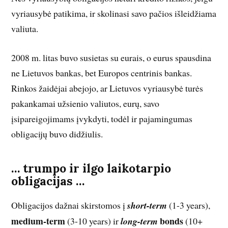
vyriausybė patikima, ir skolinasi savo pačios išleidžiama
valiuta.
2008 m. litas buvo susietas su eurais, o eurus spausdina
ne Lietuvos bankas, bet Europos centrinis bankas.
Rinkos žaidėjai abejojo, ar Lietuvos vyriausybė turės
pakankamai užsienio valiutos, eurų, savo
įsipareigojimams įvykdyti, todėl ir pajamingumas
obligacijų buvo didžiulis.
… trumpo ir ilgo laikotarpio
obligacijas …
Obligacijos dažnai skirstomos į
short-term
(1-3 years),
medium-term
bonds
(3-10 years) ir
long-term
(10+