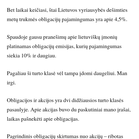
Bet laikai keičiasi, štai Lietuvos vyriausybės dešimties
metų trukmės obligacijų pajamingumas yra apie 4,5%.
Spaudoje gausu pranešimų apie lietuviškų įmonių
platinamas obligacijų emisijas, kurių pajamingumas
siekia 10% ir daugiau.
Pagaliau ši turto klasė vėl tampa įdomi daugeliui. Man
irgi.
Obligacijos ir akcijos yra dvi didžiausios turto klasės
pasaulyje. Apie akcijas buvo du paskutiniai mano įrašai,
laikas pašnekėti apie obligacijas.
Pagrindinis obligacijų skirtumas nuo akcijų – ribotas