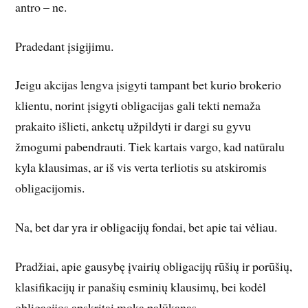
antro – ne.
Pradedant įsigijimu.
Jeigu akcijas lengva įsigyti tampant bet kurio brokerio
klientu, norint įsigyti obligacijas gali tekti nemaža
prakaito išlieti, anketų užpildyti ir dargi su gyvu
žmogumi pabendrauti. Tiek kartais vargo, kad natūralu
kyla klausimas, ar iš vis verta terliotis su atskiromis
obligacijomis.
Na, bet dar yra ir obligacijų fondai, bet apie tai vėliau.
Pradžiai, apie gausybę įvairių obligacijų rūšių ir porūšių,
klasifikacijų ir panašių esminių klausimų, bei kodėl
obligacijos apskritai moka palūkanas.