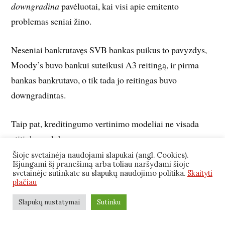
downgradina
pavėluotai, kai visi apie emitento
problemas seniai žino.
Neseniai bankrutavęs SVB bankas puikus to pavyzdys,
Moody’s buvo bankui suteikusi A3 reitingą, ir pirma
bankas bankrutavo, o tik tada jo reitingas buvo
downgradintas.
Taip pat, kreditingumo vertinimo modeliai ne visada
atitinka realybę.
Šioje svetainėja naudojami slapukai (angl. Cookies).
Išjungami šį pranešimą arba toliau naršydami šioje
Reitingų agentūros ženkliai prisidėjo prie 2008-2009 m.
svetainėje sutinkate su slapukų naudojimo politika.
Skaityti
finansų krizės, nes suteikė AAA reitingus
mortgage-
plačiau
backed securities
(MBS) ir
collateralized debt
Slapukų nustatymai
Sutinku
obligations
(CDO) obligacijoms.