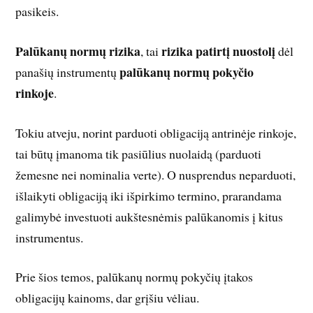
pasikeis.
Palūkanų normų rizika
rizika patirtį nuostolį
, tai
dėl
palūkanų normų pokyčio
panašių instrumentų
rinkoje
.
Tokiu atveju, norint parduoti obligaciją antrinėje rinkoje,
tai būtų įmanoma tik pasiūlius nuolaidą (parduoti
žemesne nei nominalia verte). O nusprendus neparduoti,
išlaikyti obligaciją iki išpirkimo termino, prarandama
galimybė investuoti aukštesnėmis palūkanomis į kitus
instrumentus.
Prie šios temos, palūkanų normų pokyčių įtakos
obligacijų kainoms, dar grįšiu vėliau.