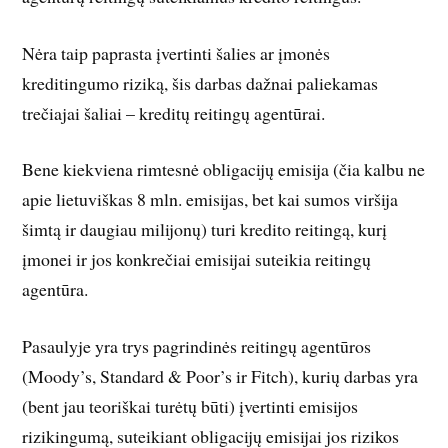
Nėra taip paprasta įvertinti šalies ar įmonės
kreditingumo riziką, šis darbas dažnai paliekamas
trečiajai šaliai – kreditų reitingų agentūrai.
Bene kiekviena rimtesnė obligacijų emisija (čia kalbu ne
apie lietuviškas 8 mln. emisijas, bet kai sumos viršija
šimtą ir daugiau milijonų) turi kredito reitingą, kurį
įmonei ir jos konkrečiai emisijai suteikia reitingų
agentūra.
Pasaulyje yra trys pagrindinės reitingų agentūros
(Moody’s, Standard & Poor’s ir Fitch), kurių darbas yra
(bent jau teoriškai turėtų būti) įvertinti emisijos
rizikingumą, suteikiant obligacijų emisijai jos rizikos