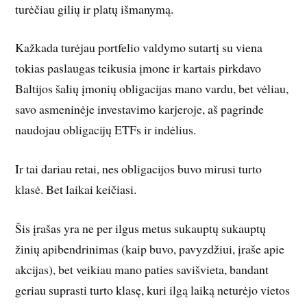
turėčiau gilių ir platų išmanymą.
Kažkada turėjau portfelio valdymo sutartį su viena
tokias paslaugas teikusia įmone ir kartais pirkdavo
Baltijos šalių įmonių obligacijas mano vardu, bet vėliau,
savo asmeninėje investavimo karjeroje, aš pagrinde
naudojau obligacijų ETFs ir indėlius.
Ir tai dariau retai, nes obligacijos buvo mirusi turto
klasė. Bet laikai keičiasi.
Šis įrašas yra ne per ilgus metus sukauptų sukauptų
žinių apibendrinimas (kaip buvo, pavyzdžiui, įraše apie
akcijas), bet veikiau mano paties savišvieta, bandant
geriau suprasti turto klasę, kuri ilgą laiką neturėjo vietos