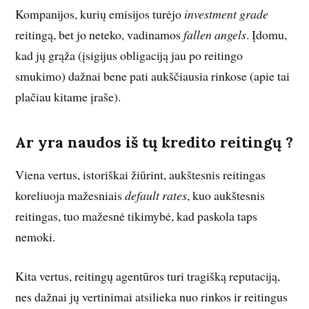
Kompanijos, kurių emisijos turėjo
investment grade
reitingą, bet jo neteko, vadinamos
fallen angels
. Įdomu,
kad jų grąža (įsigijus obligaciją jau po reitingo
smukimo) dažnai bene pati aukščiausia rinkose (apie tai
plačiau kitame įraše).
Ar yra naudos iš tų kredito reitingų ?
Viena vertus, istoriškai žiūrint, aukštesnis reitingas
koreliuoja mažesniais
default rates
, kuo aukštesnis
reitingas, tuo mažesnė tikimybė, kad paskola taps
nemoki.
Kita vertus, reitingų agentūros turi tragišką reputaciją,
nes dažnai jų vertinimai atsilieka nuo rinkos ir reitingus