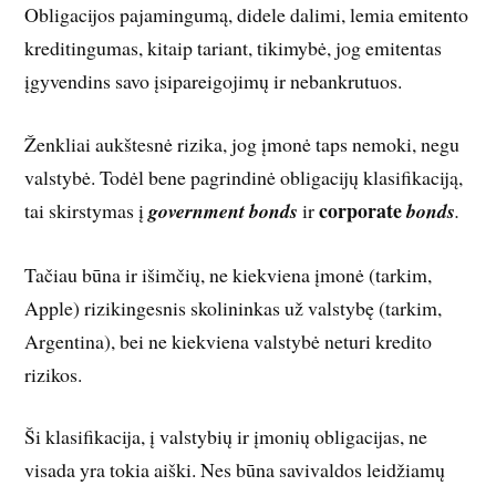
Obligacijos pajamingumą, didele dalimi, lemia emitento
kreditingumas, kitaip tariant, tikimybė, jog emitentas
įgyvendins savo įsipareigojimų ir nebankrutuos.
Ženkliai aukštesnė rizika, jog įmonė taps nemoki, negu
valstybė. Todėl bene pagrindinė obligacijų klasifikaciją,
corporate
tai skirstymas į
government bonds
ir
bonds
.
Tačiau būna ir išimčių, ne kiekviena įmonė (tarkim,
Apple) rizikingesnis skolininkas už valstybę (tarkim,
Argentina), bei ne kiekviena valstybė neturi kredito
rizikos.
Ši klasifikacija, į valstybių ir įmonių obligacijas, ne
visada yra tokia aiški. Nes būna savivaldos leidžiamų