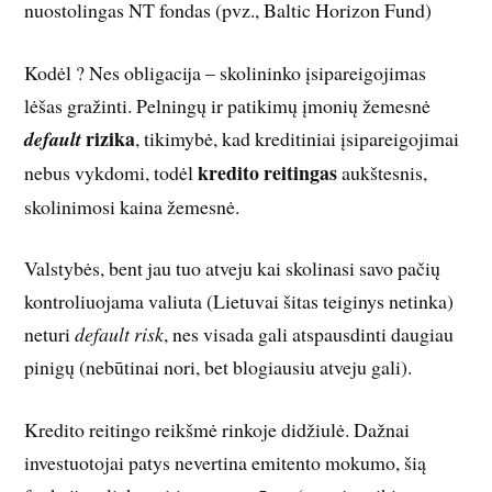
nuostolingas NT fondas (pvz., Baltic Horizon Fund)
Kodėl ? Nes obligacija – skolininko įsipareigojimas
lėšas gražinti. Pelningų ir patikimų įmonių žemesnė
rizika
default
, tikimybė, kad kreditiniai įsipareigojimai
kredito reitingas
nebus vykdomi, todėl
aukštesnis,
skolinimosi kaina žemesnė.
Valstybės, bent jau tuo atveju kai skolinasi savo pačių
kontroliuojama valiuta (Lietuvai šitas teiginys netinka)
neturi
default risk
, nes visada gali atspausdinti daugiau
pinigų (nebūtinai nori, bet blogiausiu atveju gali).
Kredito reitingo reikšmė rinkoje didžiulė. Dažnai
investuotojai patys nevertina emitento mokumo, šią