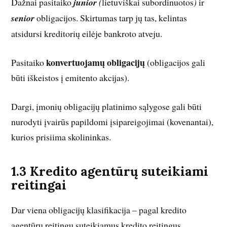
Dažnai pasitaiko
junior
(
lietuviškai subordinuotos
)
ir
senior
obligacijos. Skirtumas tarp jų tas, kelintas
atsidursi kreditorių eilėje bankroto atveju.
konvertuojamų obligacijų
Pasitaiko
(obligacijos gali
būti iškeistos į emitento akcijas).
Dargi, įmonių obligacijų platinimo sąlygose gali būti
nurodyti įvairūs papildomi įsipareigojimai (kovenantai),
kurios prisiima skolininkas.
1.3 Kredito agentūrų suteikiami
reitingai
Dar viena obligacijų klasifikacija – pagal kredito
agentūrų reitingų suteikiamus kredito reitingus.