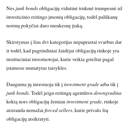
Nes
junk bonds
obligacijų vidutinė trukmė trumpesnė už
investicinio reitingo įmonių obligacijų, todėl palūkanų
normų pokyčiai daro menkesnę įtaką.
Skirstymas į šias dvi kategorijas nepaprastai svarbus dar
ir todėl, kad pagrindiniai žaidėjai obligacijų rinkoje yra
instituciniai investuotojai, kurie veikia griežtai pagal
įstatuose numatytas taisykles.
Dauguma jų investuoja tik į
investment grade
arba tik į
junk bonds.
Todėl jeigu reitingų agentūros
downgradina
kokią nors obligacijų žemiau
investment grade
, rinkoje
atsiranda nemažai
forced sellers
, kurie privalo šių
obligacijų atsikratyti.