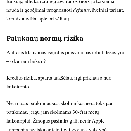
funkciją atlieka reitingų agentūros (nors jų teikiama
nauda ir gebėjimai prognozuoti
defaults
, švelniai tariant,
kartais nuvilia, apie tai vėliau).
Palūkanų normų rizika
Antrasis klausimas išgirdus prašymą paskolinti lėšas yra
– o kuriam laikui ?
Kredito rizika, aptarta aukščiau, irgi priklauso nuo
laikotarpio.
Net ir pats patikimiausias skolininkas nėra toks jau
patikimas, jeigu jam skolinama 30-čiai metų
laikotarpiui. Žmogus pasimirt gali, net ir Apple
kompanija neaišku ar taip ilgai gyvuos, valstybės