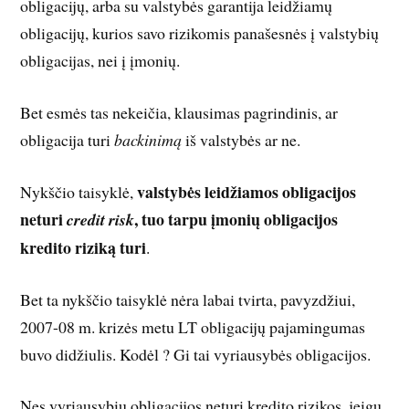
obligacijų, arba su valstybės garantija leidžiamų
obligacijų, kurios savo rizikomis panašesnės į valstybių
obligacijas, nei į įmonių.
Bet esmės tas nekeičia, klausimas pagrindinis, ar
obligacija turi
backinimą
iš valstybės ar ne.
valstybės leidžiamos obligacijos
Nykščio taisyklė,
neturi
, tuo tarpu įmonių obligacijos
credit risk
kredito riziką turi
.
Bet ta nykščio taisyklė nėra labai tvirta, pavyzdžiui,
2007-08 m. krizės metu LT obligacijų pajamingumas
buvo didžiulis. Kodėl ? Gi tai vyriausybės obligacijos.
Nes vyriausybių obligacijos neturi kredito rizikos, jeigu