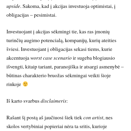
upside
. Sakoma, kad į akcijas investuoja optimistai, į
obligacijas – pesimistai.
Investuojant į akcijas sėkmingi tie, kas ras įmonių
turinčių augimo potencialą, kompanijų, kurių ateities
šviesi. Investuojant į obligacijas sekasi tiems, kurie
akcentuoja
worst case scenario
ir sugeba blogiausio
išvengti, kitaip tariant, paranojiška ir atsargi asmenybė –
būtinas charakterio bruožas sėkmingai veikti šioje
rinkoje
Iš karto svarbus
disclaimeris
:
Rašant šį postą aš jaučiuosi šiek tiek
con artist
, nes
skolos vertybiniai popieriai nėra ta sritis, kurioje