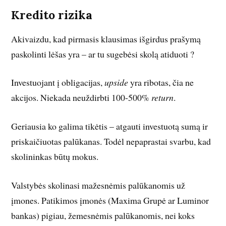
Kredito rizika
Akivaizdu, kad pirmasis klausimas išgirdus prašymą
paskolinti lėšas yra – ar tu sugebėsi skolą atiduoti ?
Investuojant į obligacijas,
upside
yra ribotas, čia ne
akcijos. Niekada neuždirbti 100-500%
return
.
Geriausia ko galima tikėtis – atgauti investuotą sumą ir
priskaičiuotas palūkanas. Todėl nepaprastai svarbu, kad
skolininkas būtų mokus.
Valstybės skolinasi mažesnėmis palūkanomis už
įmones. Patikimos įmonės (Maxima Grupė ar Luminor
bankas) pigiau, žemesnėmis palūkanomis, nei koks