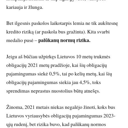
kariauja ir žlunga.
Bet ilgesnis paskolos laikotarpis lemia ne tik aukštesnę
kredito riziką (ar paskola bus gražinta). Kita svarbi
palūkanų normų rizika.
medalio pusė –
Jeigu aš būčiau užpirkęs Lietuvos 10 metų trukmės
obligacijų 2021 metų pradžioje, kai šių obligacijų
pajamingumas siekė 0,5%, tai po kelių metų, kai šių
obligacijų pajamingumas siekia jau 4,5%, toks
sprendimas neprastus nuostolius būtų atnešęs.
Žinoma, 2021 metais niekas negalėjo žinoti, koks bus
Lietuvos vyriausybės obligacijų pajamingumas 2023-
ųjų rudenį, bet rizika buvo, kad palūkanų normos