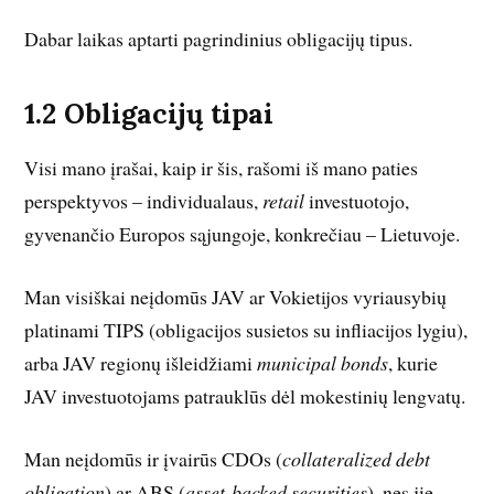
Dabar laikas aptarti pagrindinius obligacijų tipus.
1.2 Obligacijų tipai
Visi mano įrašai, kaip ir šis, rašomi iš mano paties
perspektyvos – individualaus,
retail
investuotojo,
gyvenančio Europos sąjungoje, konkrečiau – Lietuvoje.
Man visiškai neįdomūs JAV ar Vokietijos vyriausybių
platinami TIPS (obligacijos susietos su infliacijos lygiu),
arba JAV regionų išleidžiami
municipal bonds
, kurie
JAV investuotojams patrauklūs dėl mokestinių lengvatų.
Man neįdomūs ir įvairūs CDOs (
collateralized debt
obligation
) ar ABS (
asset-backed securities
), nes jie